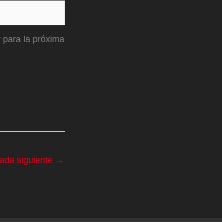
 para la próxima
rada siguiente
→