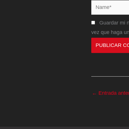
Name*
Guardar mi n
vez que haga un
←
Entrada anter