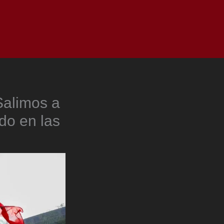
as
Top
Redes
Pauta
Privacy Policy
Salimos a
do en las