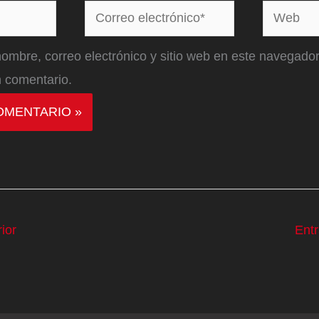
Correo
Web
electrónico*
ombre, correo electrónico y sitio web en este navegador
 comentario.
ior
Ent