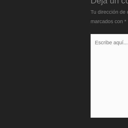
Deja un c
Tu dirección de 
marcados con
*
Escribe
aquí...