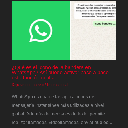
¿Qué es el ícono de la bandera en
WhatsApp? Así puede activar paso a paso
esta función oculta
Deja un comentario
/
Internacional
WhatsApp es una de las aplicaciones de
mensajería instantánea más utilizadas a nivel
global. Además de mensajes de texto, permite
realizar llamadas, videollamadas, enviar audios,…