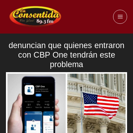
Ir
al
MAI
contenido
ME
denuncian que quienes entraron
con CBP One tendrán este
problema