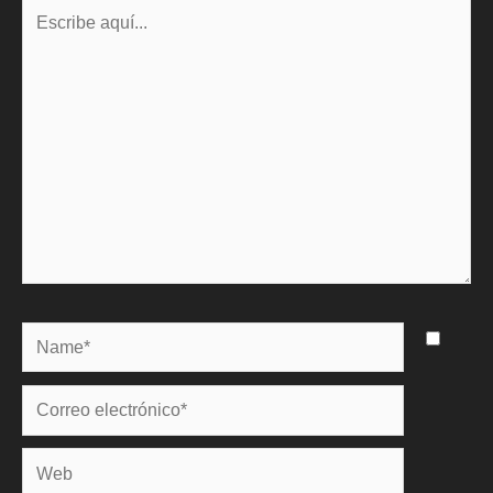
Escribe
aquí...
Name*
Correo
electrónico*
Web