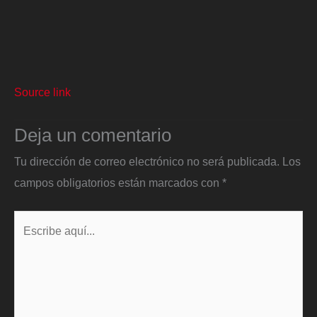
Source link
Deja un comentario
Tu dirección de correo electrónico no será publicada.
Los
campos obligatorios están marcados con
*
Escribe
aquí...