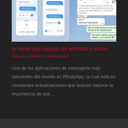
la forma más sencilla de activarla y usarla
Deja un comentario
/
Internacional
Una de las aplicaciones de mensajería más
relevantes del mundo es WhatsApp, la cual está en
constantes actualizaciones que buscan mejorar la
experiencia de sus…