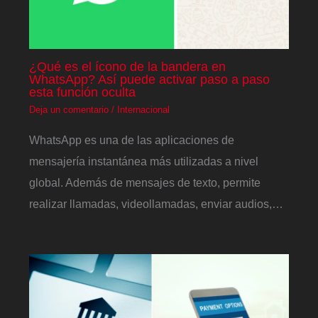
¿Qué es el ícono de la bandera en
WhatsApp? Así puede activar paso a paso
esta función oculta
Deja un comentario
/
Internacional
WhatsApp es una de las aplicaciones de
mensajería instantánea más utilizadas a nivel
global. Además de mensajes de texto, permite
realizar llamadas, videollamadas, enviar audios,…