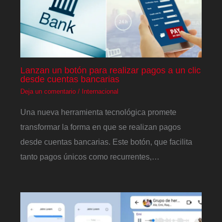
Lanzan un botón para realizar pagos a un clic
desde cuentas bancarias
Deja un comentario
/
Internacional
Una nueva herramienta tecnológica promete
transformar la forma en que se realizan pagos
desde cuentas bancarias. Este botón, que facilita
tanto pagos únicos como recurrentes,…