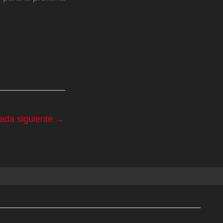
rada siguiente
→