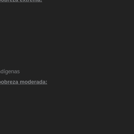
ndígenas
pobreza moderada: