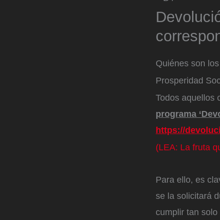
Devolució
correspo
Quiénes son los
Prosperidad Soc
Todos aquellos 
programa ‘Devol
https://devoluc
(LEA: La fruta q
Para ello, es cl
se la solicitará
cumplir tan solo