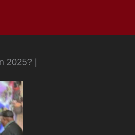
as
Top
Redes
Pauta
Privacy Policy
en 2025? |