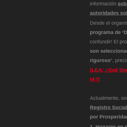
información
sob
autoridades so
Desde el organi
programa de ‘De
confundir! El pr
son selecciona
riguroso
“, prec
(LEA: ¿Qué tipo
IA?)
Actualmente, so
Registro Socia
por Prosperida
1. Hogares en 