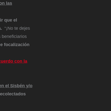
on las
ir que el
.
“¡No te dejes
 beneficiarios
e focalización
acuerdo con la
en el Sisbén y/o
recolectados