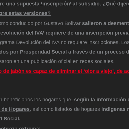
re una supuesta ‘inscripción’ al subsidio. ¿Qué dijer
bre estas versiones?
smo conducido por Gustavo Bolívar
salieron a desment
volución del IVA’ requiere de una inscripción previa
ograma Devolución del IVA no requiere inscripciones. Los
dos por Prosperidad Social a través de un proceso d
isaron en una publicación oficial en redes sociales.
 de jabón es capaz de eliminar el ‘olor a viejo’, de 
n beneficiarios los hogares que,
s
egún
la información 
l de Hogares
, así como listados de hogares
indígenas 
d Social.
pobreza extrema: