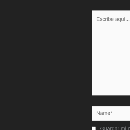
Escribe
aquí...
Name*
Guardar mi n