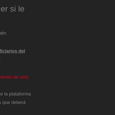
r si le
bén
iciarios del
:
ciones de uso)
ue la plataforma
os que deberá