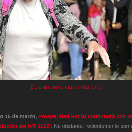
Deja un comentario
/
Nacional
o 15 de marzo,
Prosperidad Social continuará con l
lución del IVA 2025’
. No obstante, recientemente come