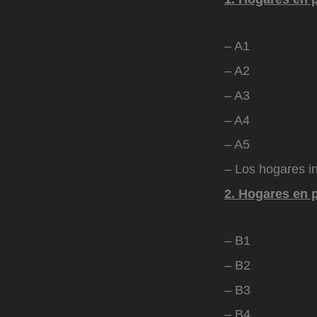
– A1
– A2
– A3
– A4
– A5
– Los hogares i
2. Hogares en 
– B1
– B2
– B3
– B4