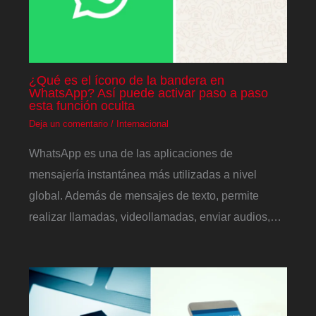
¿Qué es el ícono de la bandera en
WhatsApp? Así puede activar paso a paso
esta función oculta
Deja un comentario
/
Internacional
WhatsApp es una de las aplicaciones de
mensajería instantánea más utilizadas a nivel
global. Además de mensajes de texto, permite
realizar llamadas, videollamadas, enviar audios,…