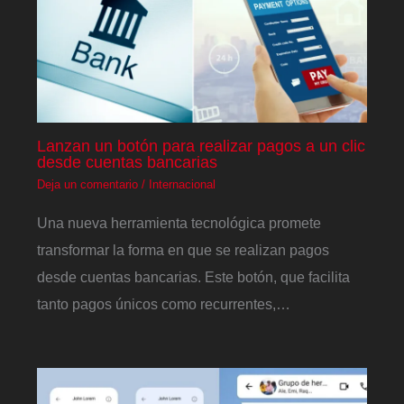
Lanzan un botón para realizar pagos a un clic
desde cuentas bancarias
Deja un comentario
/
Internacional
Una nueva herramienta tecnológica promete
transformar la forma en que se realizan pagos
desde cuentas bancarias. Este botón, que facilita
tanto pagos únicos como recurrentes,…