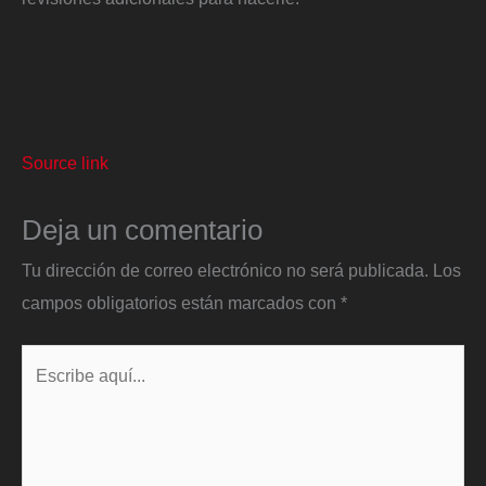
Source link
Deja un comentario
Tu dirección de correo electrónico no será publicada.
Los
campos obligatorios están marcados con
*
Escribe
aquí...