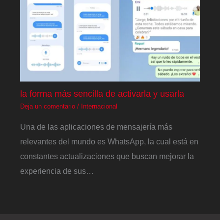
la forma más sencilla de activarla y usarla
Deja un comentario
/
Internacional
Una de las aplicaciones de mensajería más
relevantes del mundo es WhatsApp, la cual está en
constantes actualizaciones que buscan mejorar la
experiencia de sus…