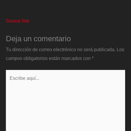
Source link
Deja un comentario
Tu dirección de correo electrónico no será publicada.
Los
campos obligatorios están marcados con
*
Escribe
aquí...