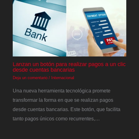
Lanzan un botón para realizar pagos a un clic
desde cuentas bancarias
Deja un comentario
/
Internacional
Una nueva herramienta tecnológica promete
transformar la forma en que se realizan pagos
desde cuentas bancarias. Este botón, que facilita
tanto pagos únicos como recurrentes,…