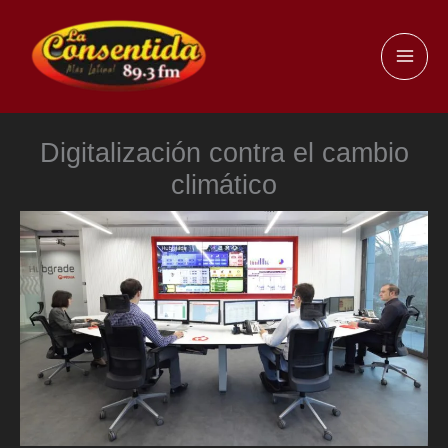
Ir
al
MAI
contenido
ME
Digitalización contra el cambio
climático