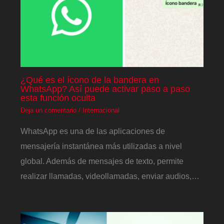
¿Qué es el ícono de la bandera en
WhatsApp? Así puede activar paso a paso
esta función oculta
Deja un comentario
/
Internacional
WhatsApp es una de las aplicaciones de
mensajería instantánea más utilizadas a nivel
global. Además de mensajes de texto, permite
realizar llamadas, videollamadas, enviar audios,…