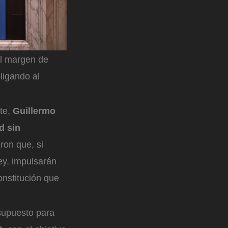
 al margen de
ligando al
ete,
Guillermo
d sin
ron que, si
ey, impulsarán
onstitución que
supuesto para