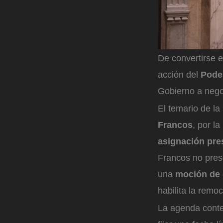
De convertirse e
acción del
Pode
Gobierno a nego
El temario de la
Francos
, por l
asignación pre
Francos no pres
una
moción de
habilita la remoc
La agenda conte