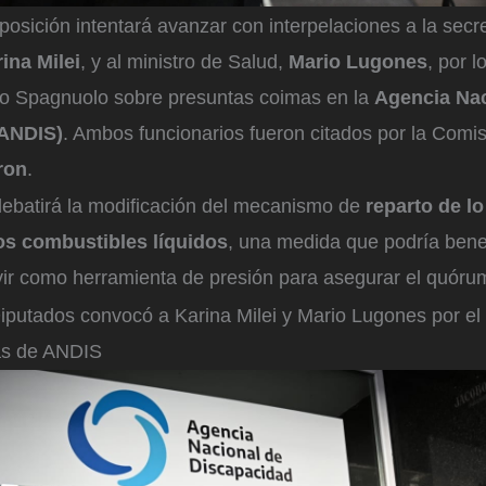
oposición intentará avanzar con interpelaciones a la secr
ina Milei
, y al ministro de Salud,
Mario Lugones
, por l
ego Spagnuolo sobre presuntas coimas en la
Agencia Nac
(ANDIS)
. Ambos funcionarios fueron citados por la Comi
ron
.
debatirá la modificación del mecanismo de
reparto de l
los combustibles líquidos
, una medida que podría benef
rvir como herramienta de presión para asegurar el quóru
putados convocó a Karina Milei y Mario Lugones por el 
as de ANDIS