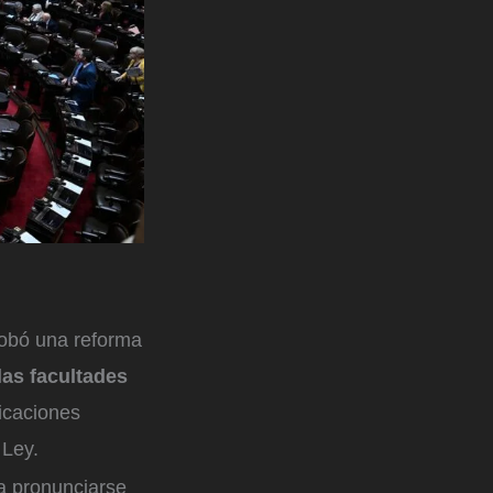
obó una reforma
 las facultades
ficaciones
 Ley.
a pronunciarse