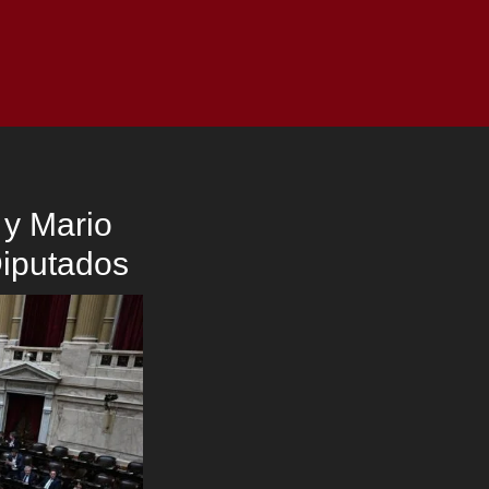
as
Top
Redes
Pauta
Privacy Policy
 y Mario
Diputados