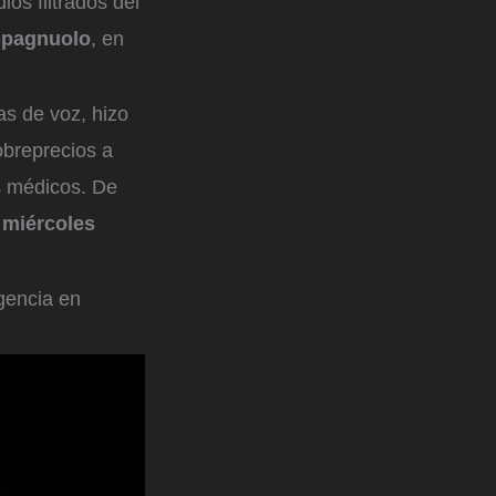
os filtrados del
Spagnuolo
, en
as de voz, hizo
obreprecios a
s médicos. De
 miércoles
gencia en