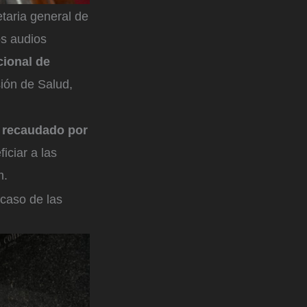
etaria general de
os audios
ional de
sión de Salud,
o recaudado por
iciar a las
m.
caso de las