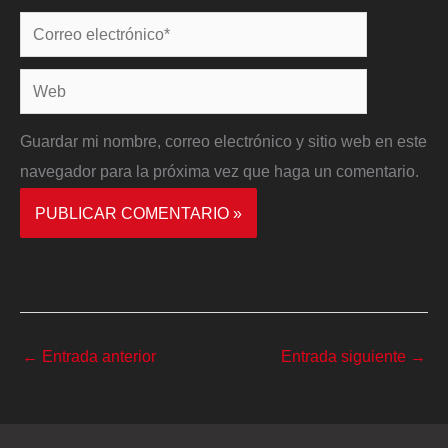
Correo
electrónico*
Web
Guardar mi nombre, correo electrónico y sitio web en este
navegador para la próxima vez que haga un comentario.
←
Entrada anterior
Entrada siguiente
→