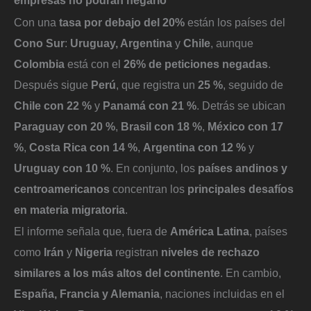
empresas no podrán negarlo
Con una
tasa por debajo del 20%
están los países del
Cono Sur
:
Uruguay, Argentina
y
Chile
, aunque
Colombia
está con el
26% de peticiones negadas
.
Después sigue
Perú
, que registra un
25 %
, seguido de
Chile con 22 %
y
Panamá con 21 %
. Detrás se ubican
Paraguay con 20 %
,
Brasil con 18 %
,
México con 17
%
,
Costa Rica con 14 %
,
Argentina con 12 %
y
Uruguay con 10 %
. En conjunto, los
países andinos y
centroamericanos
concentran los
principales desafíos
en materia migratoria
.
El informe señala que, fuera de
América Latina
, países
como
Irán
y
Nigeria
registran
niveles de rechazo
similares a los más altos del continente
. En cambio,
España, Francia y Alemania
, naciones incluidas en el