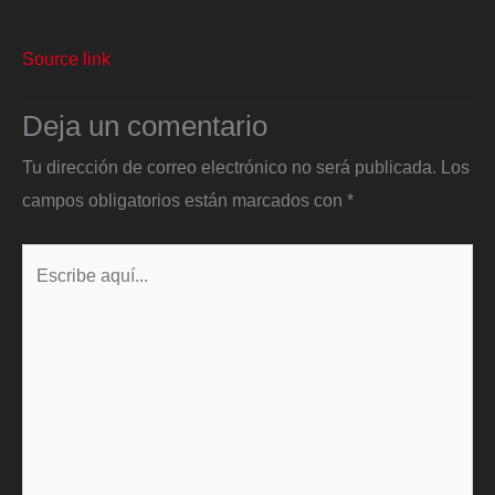
Source link
Deja un comentario
Tu dirección de correo electrónico no será publicada.
Los
campos obligatorios están marcados con
*
Escribe
aquí...