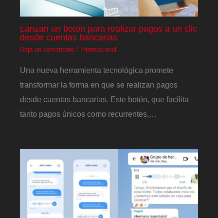
Lanzan un botón para realizar pagos a un clic
desde cuentas bancarias
Deja un comentario
/
Internacional
Una nueva herramienta tecnológica promete
transformar la forma en que se realizan pagos
desde cuentas bancarias. Este botón, que facilita
tanto pagos únicos como recurrentes,…