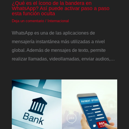
¿Qué es el ícono de la bandera en
WhatsApp? Así puede activar paso a paso
esta función oculta
Deja un comentario
/
Internacional
WhatsApp es una de las aplicaciones de
mensajería instantánea más utilizadas a nivel
global. Además de mensajes de texto, permite
realizar llamadas, videollamadas, enviar audios,…