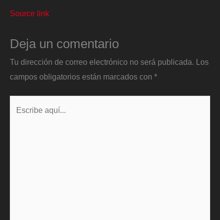
Source link
Deja un comentario
Tu dirección de correo electrónico no será publicada.
Los
campos obligatorios están marcados con
*
Escribe
aquí...