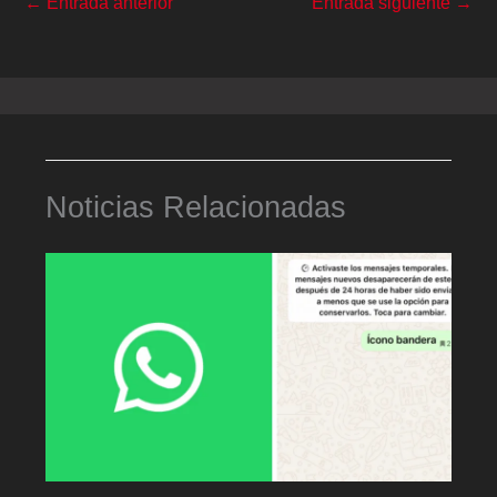
←
Entrada anterior
Entrada siguiente
→
Noticias Relacionadas