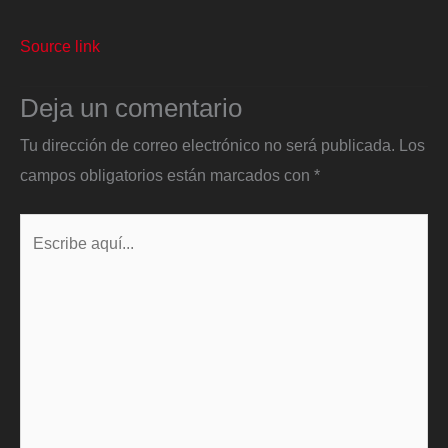
Source link
Deja un comentario
Tu dirección de correo electrónico no será publicada.
Los
campos obligatorios están marcados con
*
Escribe
aquí...