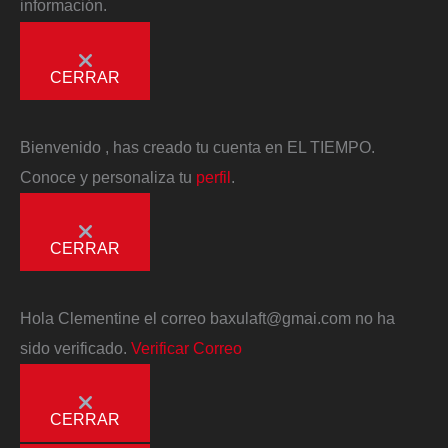
información.
CERRAR
Bienvenido
, has creado tu cuenta en EL TIEMPO.
Conoce y personaliza tu
perfil
.
CERRAR
Hola
Clementine
el correo
baxulaft@gmai.com
no ha
sido verificado.
Verificar Correo
CERRAR