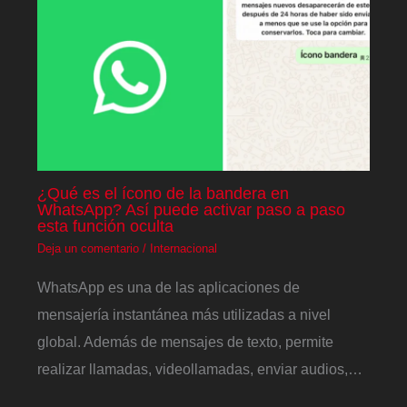
¿Qué es el ícono de la bandera en
WhatsApp? Así puede activar paso a paso
esta función oculta
Deja un comentario
/
Internacional
WhatsApp es una de las aplicaciones de
mensajería instantánea más utilizadas a nivel
global. Además de mensajes de texto, permite
realizar llamadas, videollamadas, enviar audios,…