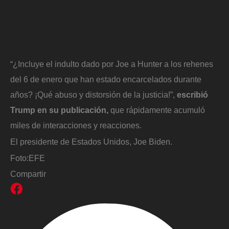
“¿Incluye el indulto dado por Joe a Hunter a los rehenes
del 6 de enero que han estado encarcelados durante
años? ¡Qué abuso y distorsión de la justicia!”,
escribió
Trump en su publicación,
que rápidamente acumuló
miles de interacciones y reacciones.
El presidente de Estados Unidos, Joe Biden.
Foto:
EFE
Compartir