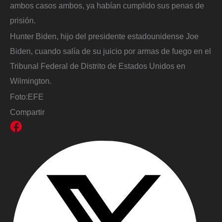
ambos casos ambos, ya habían cumplido sus penas de
prisión.
Hunter Biden, hijo del presidente estadounidense Joe
Biden, cuando salía de su juicio por armas de fuego en el
Tribunal Federal de Distrito de Estados Unidos en
Wilmington.
Foto:
EFE
Compartir