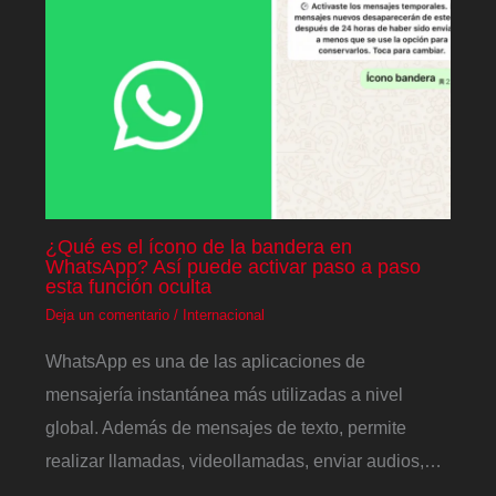
¿Qué es el ícono de la bandera en
WhatsApp? Así puede activar paso a paso
esta función oculta
Deja un comentario
/
Internacional
WhatsApp es una de las aplicaciones de
mensajería instantánea más utilizadas a nivel
global. Además de mensajes de texto, permite
realizar llamadas, videollamadas, enviar audios,…