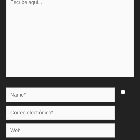
aquí...
Name*
Correo
electrónico*
Web