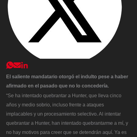
El saliente mandatario otorgó el indulto pese a haber
afirmado en el pasado que no lo concedería.
“Se ha intentado quebrantar a Hunter, que lleva cinco
años y medio sobrio, incluso frente a ataques
implacables y un procesamiento selectivo. Al intentar
quebrantar a Hunter, han intentado quebrantarme a mí, y
no hay motivos para creer que se detendrán aquí. Ya es