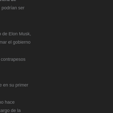
 podrían ser
no de Elon Musk,
rmar el gobierno
s contrapesos
e en su primer
 no hace
argo de la