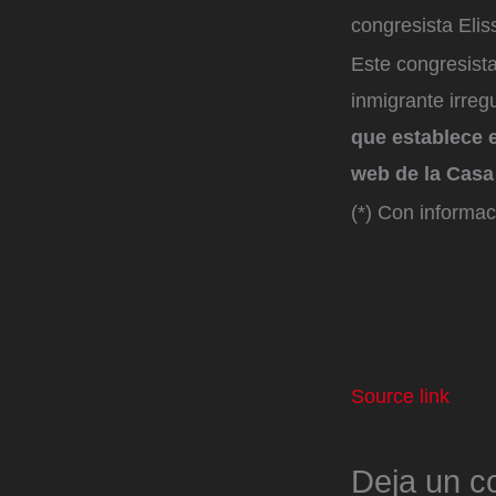
congresista Elis
Este congresist
inmigrante irre
que establece e
web de la Casa
(*) Con informa
Source link
Deja un c