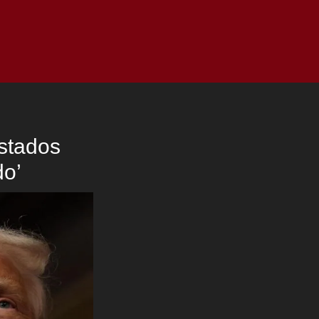
as
Top
Redes
Pauta
Privacy Policy
stados
do’