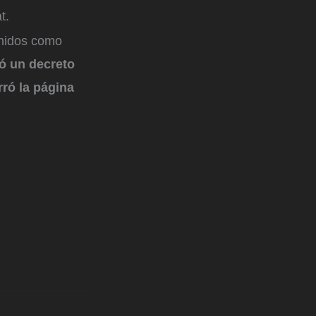
at.
Unidos como
ó un decreto
rró la página