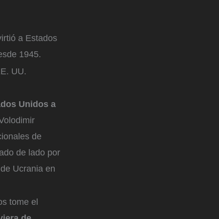
irtió a Estados
desde 1945.
 EE. UU.
ados Unidos a
Volodimir
cionales de
jado de lado por
 de Ucrania en
os tome el
viera de