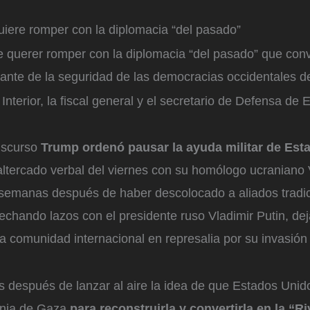
iere romper con la diplomacia “del pasado”
ce querer romper con la diplomacia “del pasado” que conv
rante de la seguridad de las democracias occidentales 
 Interior, la fiscal general y el secretario de Defensa de
discurso
Trump ordenó pausar la ayuda militar de Est
 altercado verbal del viernes con su homólogo ucraniano 
 semanas después de haber descolocado a aliados tradi
chando lazos con el presidente ruso Vladimir Putin, de
a comunidad internacional en represalia por su invasión
.
s después de lanzar al aire la idea de que Estados Unid
ranja de Gaza
para reconstruirla y convertirla en la “Ri