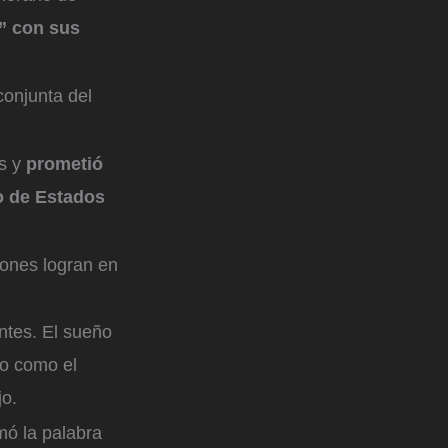
” con sus
conjunta del
as y
prometió
o de Estados
iones logran en
ntes. El sueño
to como el
ijo.
mó la palabra