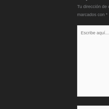
Tu dirección de 
marcados con
*
Escribe
aquí...