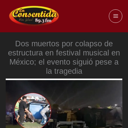
Ir
al
MAI
contenido
ME
Dos muertos por colapso de
estructura en festival musical en
México; el evento siguió pese a
la tragedia