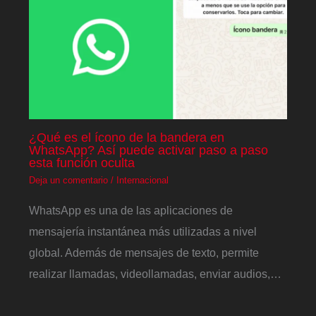
¿Qué es el ícono de la bandera en
WhatsApp? Así puede activar paso a paso
esta función oculta
Deja un comentario
/
Internacional
WhatsApp es una de las aplicaciones de
mensajería instantánea más utilizadas a nivel
global. Además de mensajes de texto, permite
realizar llamadas, videollamadas, enviar audios,…