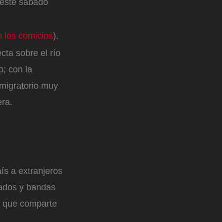
 este sábado
n los comicios
).
ta sobre el río
o; con la
 migratorio muy
era.
ís a extranjeros
mados y bandas
os que comparte