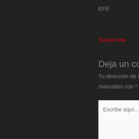
EFE
Source link
Deja un c
Tu dirección de 
marcados con
*
Escribe
aquí...