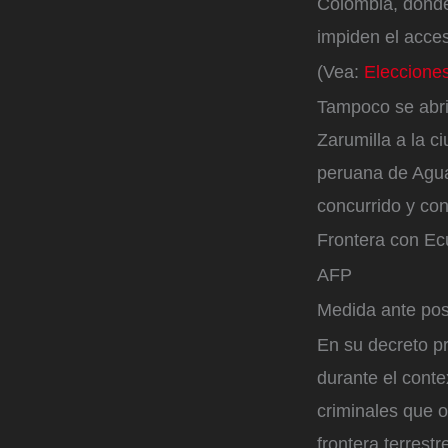
Colombia, donde 
impiden el acce
(Vea:
Elecciones
Tampoco se abrió
Zarumilla a la c
peruana de Agua
concurrido y con
Frontera con Ec
AFP
Medida ante po
En su decreto pr
durante el cont
criminales que o
frontera terrestr