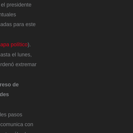
 el presidente
ntuales
cadas para este
apa político
).
sta el lunes,
 ordenó extremar
greso de
ades
ales pasos
e comunica con