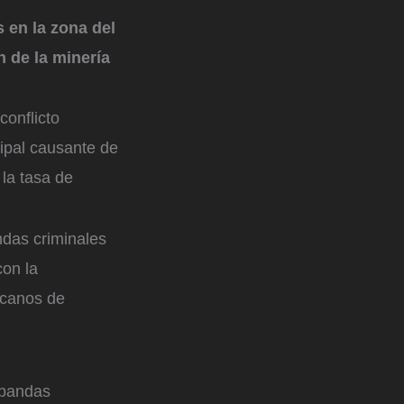
 en la zona del
n de la minería
conflicto
cipal causante de
 la tasa de
ndas criminales
con la
icanos de
 bandas