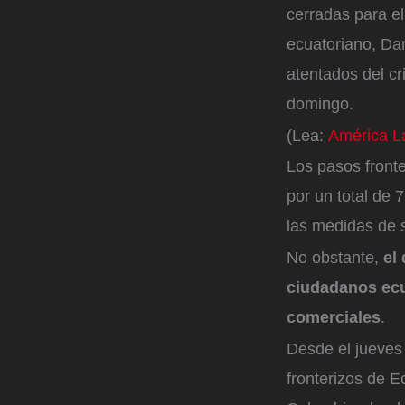
cerradas para el
ecuatoriano, Da
atentados del c
domingo.
(Lea:
América La
Los pasos front
por un total de 
las medidas de se
No obstante,
el
ciudadanos ecua
comerciales
.
Desde el jueves 
fronterizos de 