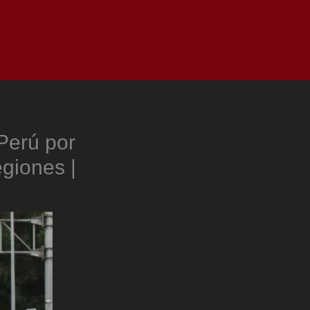
as
Top
Redes
Pauta
Privacy Policy
Perú por
egiones |