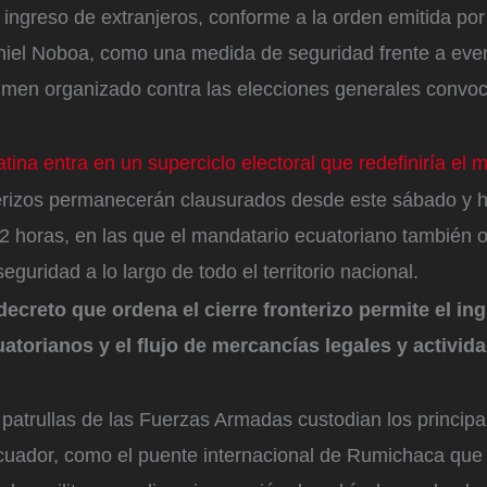
 ingreso de extranjeros, conforme a la orden emitida por
niel Noboa, como una medida de seguridad frente a eve
rimen organizado contra las elecciones generales convo
tina entra en un superciclo electoral que redefiniría el m
erizos permanecerán clausurados desde este sábado y ha
72 horas, en las que el mandatario ecuatoriano también
guridad a lo largo de todo el territorio nacional.
 decreto que ordena el cierre fronterizo permite el in
torianos y el flujo de mercancías legales y activid
patrullas de las Fuerzas Armadas custodian los princip
Ecuador, como el puente internacional de Rumichaca qu