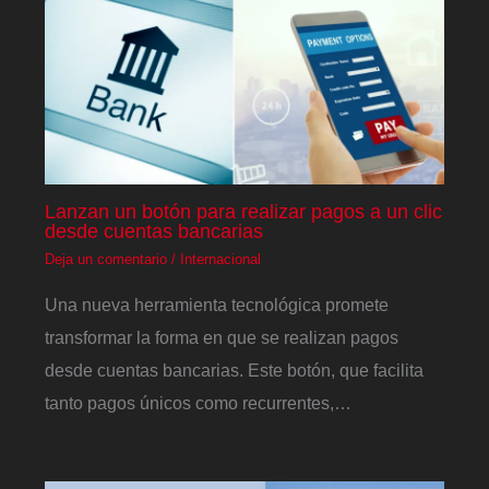
Lanzan un botón para realizar pagos a un clic
desde cuentas bancarias
Deja un comentario
/
Internacional
Una nueva herramienta tecnológica promete
transformar la forma en que se realizan pagos
desde cuentas bancarias. Este botón, que facilita
tanto pagos únicos como recurrentes,…