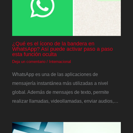
¿Qué es el ícono de la bandera en
WhatsApp? Así puede activar paso a paso
esta función oculta
Deja un comentario
/
Internacional
WhatsApp es una de las aplicaciones de
mensajería instantánea más utilizadas a nivel
global. Además de mensajes de texto, permite
realizar llamadas, videollamadas, enviar audios,…