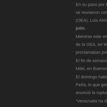
En su paso por 
se reunieron co
(OEA), Luis Alm
julio.
Mientras este e
de la OEA, en W
proclamaban pres
El fin de semana
Milei, en Buenos
El domingo habl
Peña, lo que gen
anunció la ruptu
“Venezuela ha de