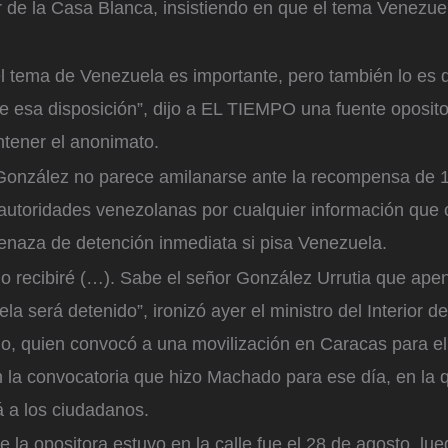
r de la Casa Blanca, insistiendo en que el tema Venezuel
 tema de Venezuela es importante, pero también lo es 
e esa disposición”, dijo a EL TIEMPO una fuente oposit
ntener el anonimato.
 González no parece amilanarse ante la recompensa de 
s autoridades venezolanas por cualquier información que
menaza de detención inmediata si pisa Venezuela.
o recibiré (…). Sabe el señor González Urrutia que ap
a será detenido”, ironizó ayer el ministro del Interior d
o, quien convocó a una movilización en Caracas para el
n la convocatoria que hizo Machado para ese día, en la 
 a los ciudadanos.
e la opositora estuvo en la calle fue el 28 de agosto, lu