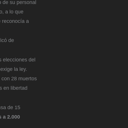
o de su personal
o, a lo que
 reconocía a
ficó de
 elecciones del
exige la ley.
n con 28 muertos
 en libertad
nsa de 15
s a 2.000