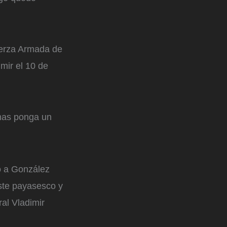
uerza Armada de
mir el 10 de
enas ponga un
mó a González
ste payasesco y
ral Vladimir