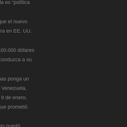
a es “política
que el nuevo
ora en EE. UU.
100.000 dólares
 conduzca a su
enas ponga un
e Venezuela,
 9 de enero,
que prometió
ego quedó