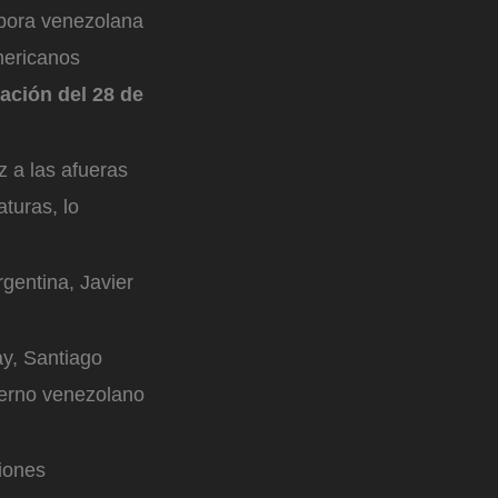
spora venezolana
mericanos
tación del 28 de
 a las afueras
turas, lo
rgentina, Javier
ay, Santiago
ierno venezolano
ciones