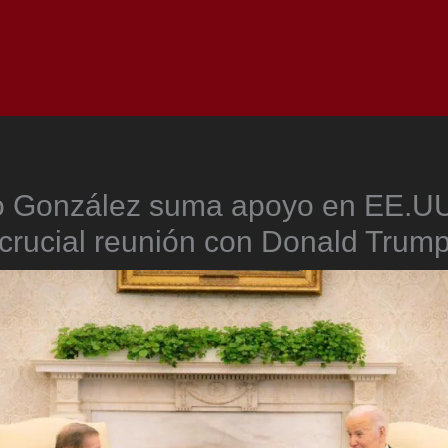
Inicio
Notici
González suma apoyo en EE.UU
crucial reunión con Donald Trum