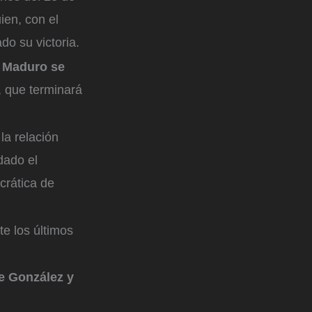
ien, con el
do su victoria.
ue Maduro se
e, que terminará
la relación
dado el
crática de
e los últimos
re González y