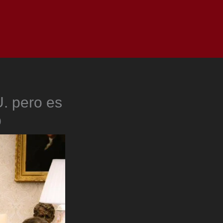
as
Top
Redes
Pauta
Privacy Policy
. pero es
p