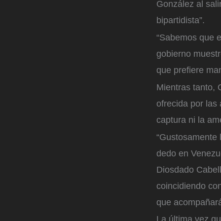
González al sali
bipartidista”.
“Sabemos que el
gobierno muestr
que prefiere ma
Mientras tanto,
ofrecida por la
captura ni la a
“Gustosamente l
dedo en Venezuel
Diosdado Cabell
coincidiendo co
que acompañará
La última vez qu