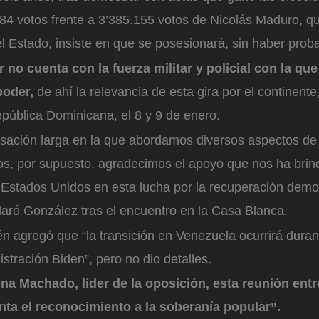
584 votos frente a 3’385.155 votos de Nicolás Maduro, qu
el Estado, insiste en que se posesionará, sin haber proba
r no cuenta con la fuerza militar y policial con la q
poder,
de ahí la relevancia de esta gira por el continent
ública Dominicana, el 8 y 9 de enero.
sación larga en la que abordamos diversos aspectos de 
ros, por supuesto, agradecimos el apoyo que nos ha brin
 Estados Unidos en esta lucha por la recuperación demo
laró González tras el encuentro en la Casa Blanca.
 agregó que “la transición en Venezuela ocurrirá durant
istración Biden”, pero no dio detalles.
na Machado, líder de la oposición, esta reunión ent
nta el reconocimiento a la soberanía popular”.