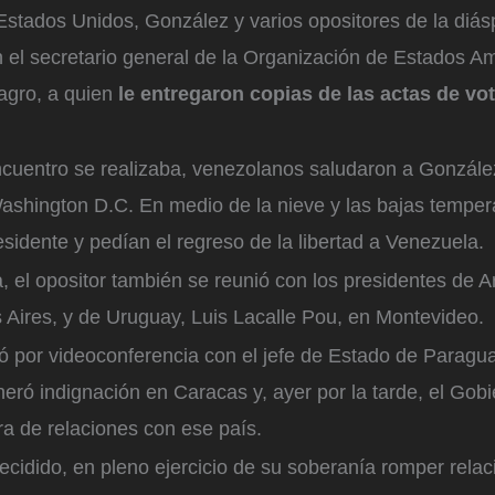
Estados Unidos, González y varios opositores de la diá
n el secretario general de la Organización de Estados A
agro, a quien
le entregaron copias de las actas de vo
ncuentro se realizaba, venezolanos saludaron a González
ashington D.C. En medio de la nieve y las bajas tempera
idente y pedían el regreso de la libertad a Venezuela.
, el opositor también se reunió con los presidentes de A
 Aires, y de Uruguay, Luis Lacalle Pou, en Montevideo.
ó por videoconferencia con el jefe de Estado de Paragu
eró indignación en Caracas y, ayer por la tarde, el Gob
ra de relaciones con ese país.
cidido, en pleno ejercicio de su soberanía romper rela