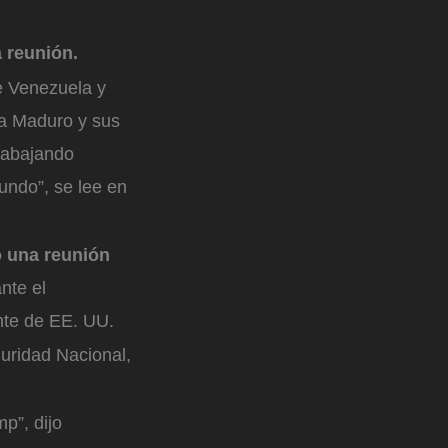
a reunión.
e Venezuela y
 a Maduro y sus
trabajando
undo”, se lee en
o una reunión
nte el
nte de EE. UU.
uridad Nacional,
p”, dijo