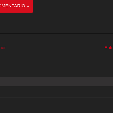
ior
Ent