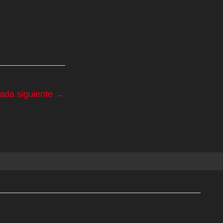
rada siguiente
→