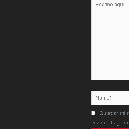
Escribe
aquí...
Name*
Guardar mi n
vez que haga un