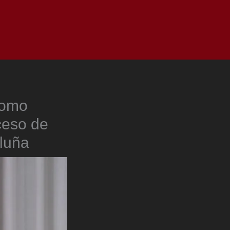
as
Top
Redes
Pauta
Privacy Policy
como
ceso de
aluña