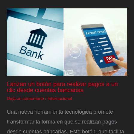
Lanzan un botón para realizar pagos a un
clic desde cuentas bancarias
Deja un comentario
/
Internacional
Una nueva herramienta tecnológica promete
transformar la forma en que se realizan pagos
desde cuentas bancarias. Este botón, que facilita