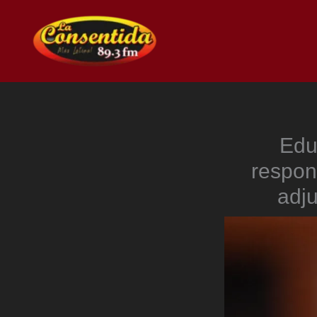
Ir
al
contenido
Edu
respon
adju