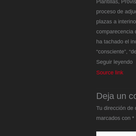
Plantillas, Prov
proceso de adju
plazas a interi
comparecencia d
ha tachado el in
“consciente”, “d
Seguir leyendo
Source link
Deja un c
Tu dirección de 
marcados con
*