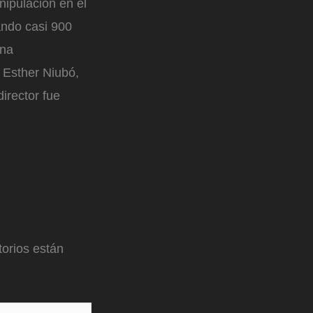
nipulación en el
ando casi 900
una
 Esther Niubó,
irector fue
orios están