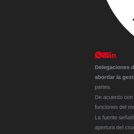
Delegaciones d
abordar la gest
partes.
De acuerdo con 
funciones del mo
La fuente señaló
apertura del cru