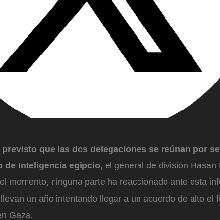
á previsto que las dos delegaciones se reúnan por s
io de Inteligencia egipcio,
el general de división Hasan
 el momento, ninguna parte ha reaccionado ante esta in
levan un año intentando llegar a un acuerdo de alto el 
en Gaza.