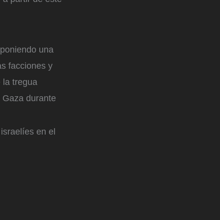
oponiendo una
as facciones y
 la tregua
en Gaza durante
sraelíes en el