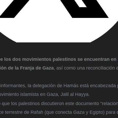
e los dos movimientos palestinos se encuentran en 
ión de la Franja de Gaza
, así como una reconciliación
informantes, la delegación de Hamás está encabezada p
vimiento islamista en Gaza, Jalil al Hayya.
 que los palestinos discutieron este documento “relacio
ce terrestre de Rafah (que conecta Gaza y Egipto) para 