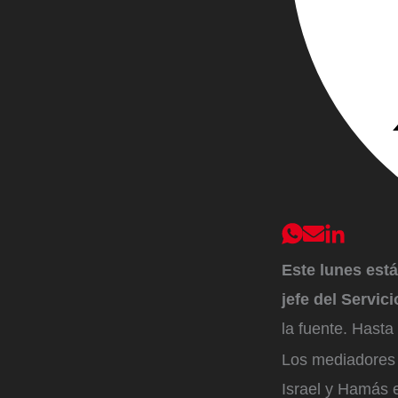
Este lunes est
jefe del Servic
la fuente. Hasta
Los mediadores l
Israel y Hamás 