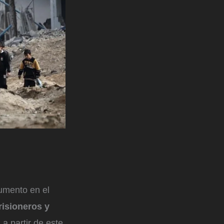
umento en el
risioneros y
a partir de este