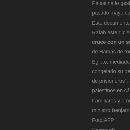
Palestina lo ges
pasado mayo cua
Este documento, 
Rafah este dici
cruce con un 
de Hamás de for
Egipto, mediador
congelado su par
de prisioneros”,
palestinos en cá
Familiares y ami
ministro Benjam
Foto:
AFP