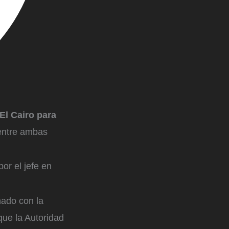
El Cairo para
 entre ambas
or el jefe en
nado con la
que la Autoridad