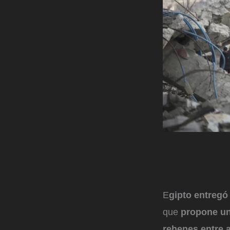
E
gipto entregó
que
propone una
rehenes entre 