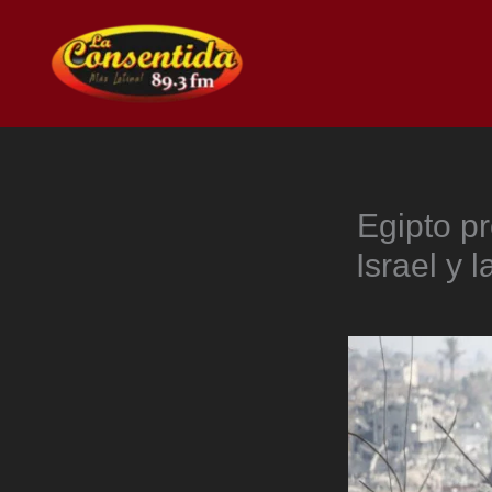
Ir
al
contenido
Egipto p
Israel y 