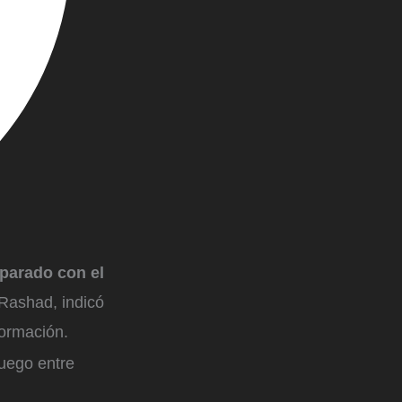
eparado con el
 Rashad, indicó
formación.
fuego entre