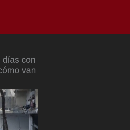
as
Top
Redes
Pauta
Privacy Policy
 días con
 ¿cómo van