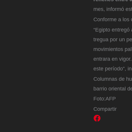
mes, informó es
Conforme a los c
“Egipto entregó
tregua por un pe
movimientos pale
entrara en vigor
este período”, i
Columnas de hum
barrio oriental 
Foto:
AFP
Compartir