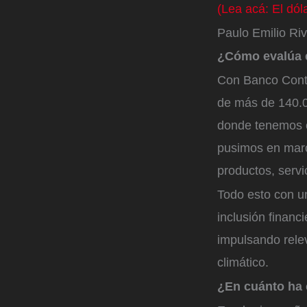
(Lea acá: El dól
Paulo Emilio Riv
¿Cómo evalúa e
Con Banco Conta
de más de 140.0
donde tenemos c
pusimos en marc
productos, servi
Todo esto con u
inclusión financ
impulsando relev
climático.
¿En cuánto ha 