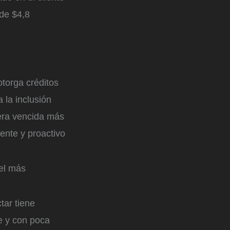
 de $4,8
torga créditos
 la inclusión
tera vencida más
ente y proactivo
 el más
tar tiene
e y con poca