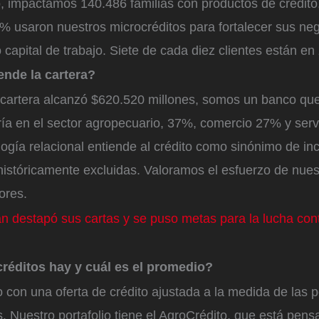
o, impactamos 140.486 familias con productos de crédito
% usaron nuestros microcréditos para fortalecer sus nego
o capital de trabajo. Siete de cada diez clientes están en
ende la cartera?
 cartera alcanzó $620.520 millones, somos un banco que
ía en el sector agropecuario, 37%, comercio 27% y serv
gía relacional entiende al crédito como sinónimo de inc
históricamente excluidas. Valoramos el esfuerzo de nue
ores.
n destapó sus cartas y se puso metas para la lucha cont
créditos hay y cuál es el promedio?
con una oferta de crédito ajustada a la medida de las p
s. Nuestro portafolio tiene el AgroCrédito, que está pensa