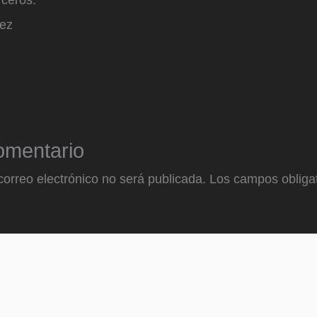
rceros.
ez
omentario
correo electrónico no será publicada.
Los campos obligat