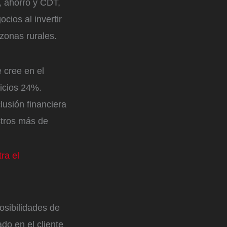
, ahorro y CDT,
cios al invertir
 zonas rurales.
 cree en el
icios 24%.
lusión financiera
stros más de
ra el
osibilidades de
do en el cliente