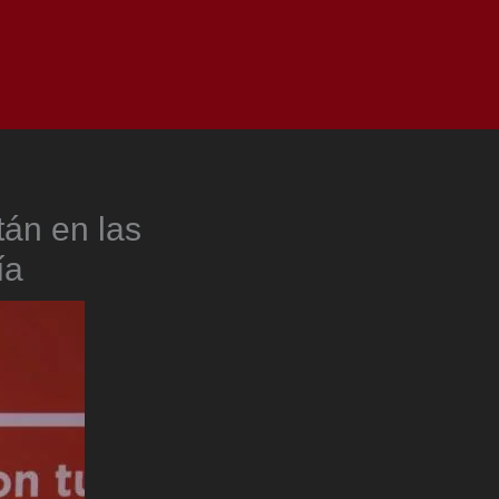
as
Top
Redes
Pauta
Privacy Policy
tán en las
ía