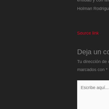
entidad y con te
Holman Rodrigu
Source link
Deja un c
Tu dirección de 
marcados con
*
Escribe
aquí...