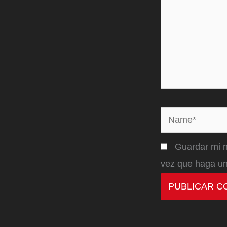
Name*
Guardar mi n
vez que haga un