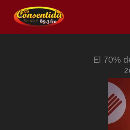
Ir
al
contenido
El 70% de
z