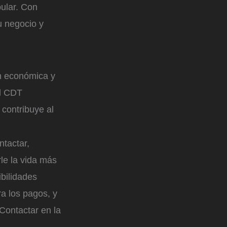
pular. Con
u negocio y
n económica y
el CDT
contribuye al
ntactar,
rle la vida más
ibilidades
a los pagos, y
Contactar en la