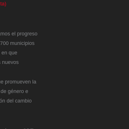
ta)
amos el progreso
 700 municipios
a en que
s nuevos
que promueven la
, de género e
ión del cambio