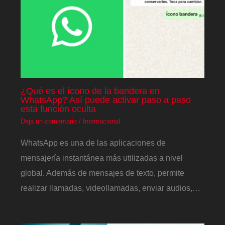
¿Qué es el ícono de la bandera en
WhatsApp? Así puede activar paso a paso
esta función oculta
Deja un comentario
/
Internacional
WhatsApp es una de las aplicaciones de
mensajería instantánea más utilizadas a nivel
global. Además de mensajes de texto, permite
realizar llamadas, videollamadas, enviar audios,…