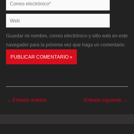
Correo
electrónico*
Web
Guardar mi nombre, correo electrónico y sitio web en este
navegador para la próxima vez que haga un comentario.
←
Entrada anterior
Entrada siguiente
→