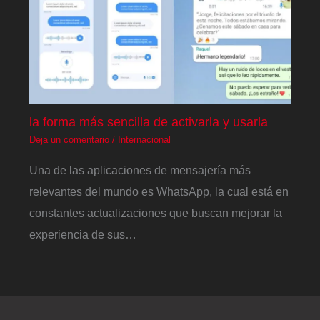
la forma más sencilla de activarla y usarla
Deja un comentario
/
Internacional
Una de las aplicaciones de mensajería más
relevantes del mundo es WhatsApp, la cual está en
constantes actualizaciones que buscan mejorar la
experiencia de sus…