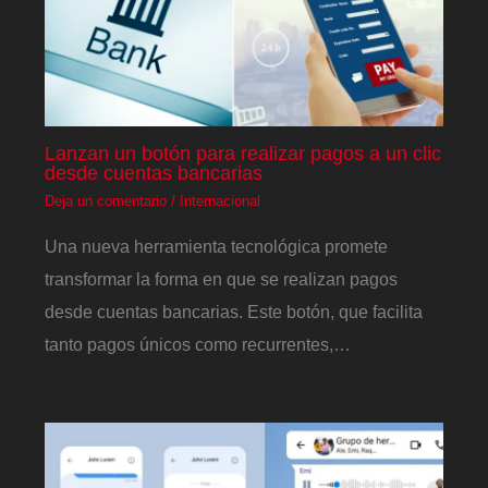
Lanzan un botón para realizar pagos a un clic
desde cuentas bancarias
Deja un comentario
/
Internacional
Una nueva herramienta tecnológica promete
transformar la forma en que se realizan pagos
desde cuentas bancarias. Este botón, que facilita
tanto pagos únicos como recurrentes,…