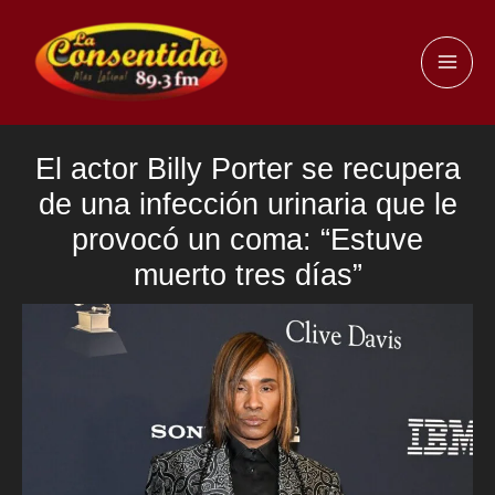
Ir
al
MAI
contenido
ME
El actor Billy Porter se recupera
de una infección urinaria que le
provocó un coma: “Estuve
muerto tres días”