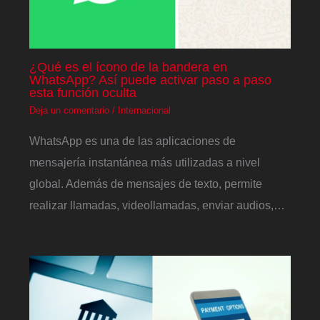
¿Qué es el ícono de la bandera en
WhatsApp? Así puede activar paso a paso
esta función oculta
Deja un comentario
/
Internacional
WhatsApp es una de las aplicaciones de
mensajería instantánea más utilizadas a nivel
global. Además de mensajes de texto, permite
realizar llamadas, videollamadas, enviar audios,…