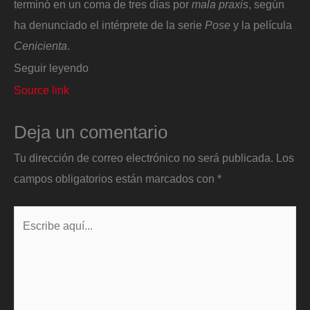
terminó en un coma de tres días por
mala praxis
, según
ha denunciado el intérprete de la serie
Pose
y la película
Cenicienta
.
Seguir leyendo
Source link
Deja un comentario
Tu dirección de correo electrónico no será publicada.
Los
campos obligatorios están marcados con
*
Escribe
aquí...