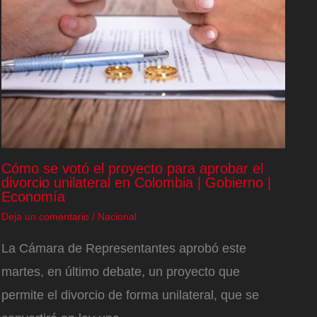
Cómo se votó el proyecto para aprobar el
divorcio unilateral en Colombia | Gobierno |
Economía
Deja un comentario
/
Nacional
La Cámara de Representantes aprobó este
martes, en último debate, un proyecto que
permite el divorcio de forma unilateral, que se