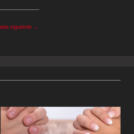
rada siguiente
→