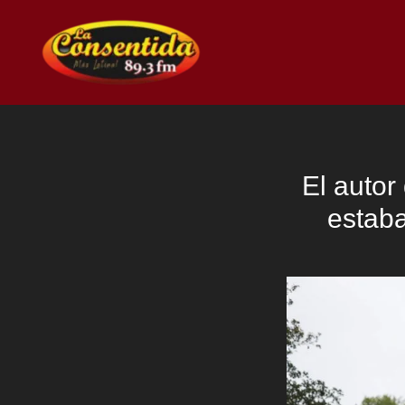
Ir
al
contenido
El autor
estaba