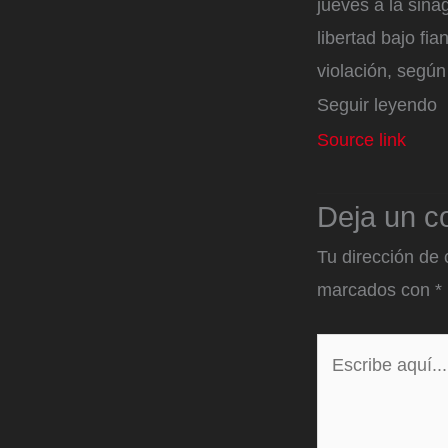
jueves a la sin
libertad bajo fi
violación, según
Seguir leyendo
Source link
Deja un c
Tu dirección de 
marcados con
*
Escribe
aquí...