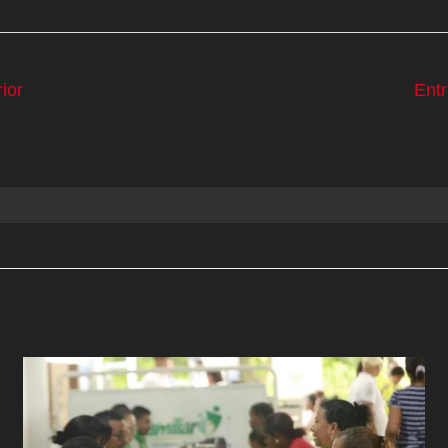
ior
Ent