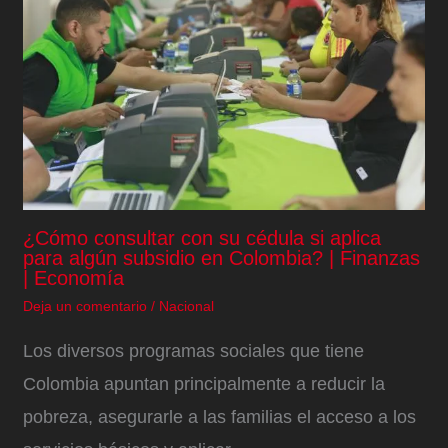
¿Cómo consultar con su cédula si aplica
para algún subsidio en Colombia? | Finanzas
| Economía
Deja un comentario
/
Nacional
Los diversos programas sociales que tiene
Colombia apuntan principalmente a reducir la
pobreza, asegurarle a las familias el acceso a los