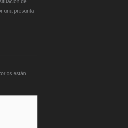
situación de
or una presunta
orios están