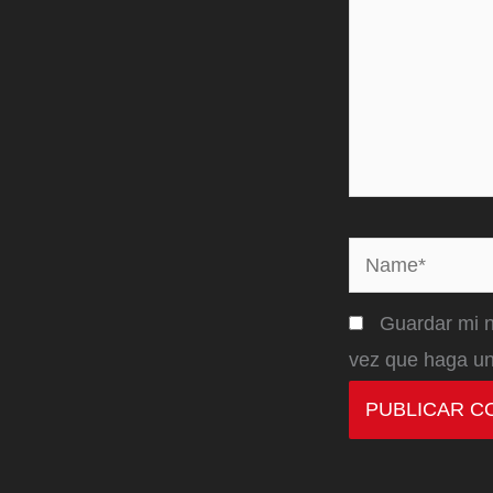
Name*
Guardar mi n
vez que haga un