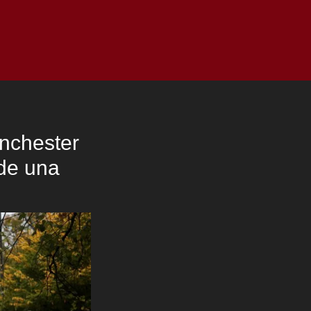
as
Top
Redes
Pauta
Privacy Policy
ánchester
 de una