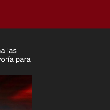
as
Top
Redes
Pauta
Privacy Policy
a las
yoría para