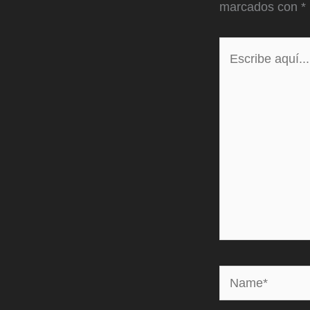
marcados con
*
Escribe
aquí...
Name*