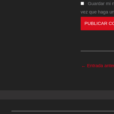
Guardar mi n
vez que haga un
←
Entrada anter