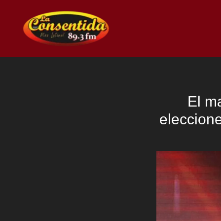
Ir
al
contenido
El m
eleccione