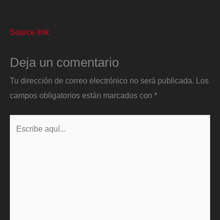
Source link
Deja un comentario
Tu dirección de correo electrónico no será publicada.
Los
campos obligatorios están marcados con
*
Escribe
aquí...