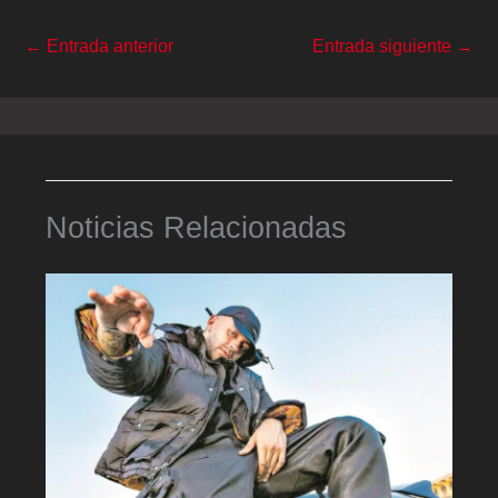
←
Entrada anterior
Entrada siguiente
→
Noticias Relacionadas