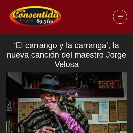
Ir
al
MAI
contenido
ME
‘El carrango y la carranga’, la
nueva canción del maestro Jorge
Velosa