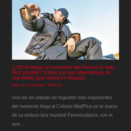
¿Cómo llegar al concierto del Ferxxo lo más
fácil posible? Estas son las alternativas de
movilidad que habrá en Bogotá
Deja un comentario
/
Musical
Uno de los artistas de reguetón más importantes
del momento llega al Coliseo MedPlus en el marco
de su exitoso tour mundial Ferxxocalipsis, con el
que…