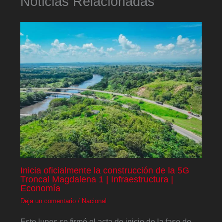
Noticias Relacionadas
Inicia oficialmente la construcción de la 5G
Troncal Magdalena 1 | Infraestructura |
Economía
Deja un comentario
/
Nacional
Este lunes se firmó el acta de inicio de la fase de