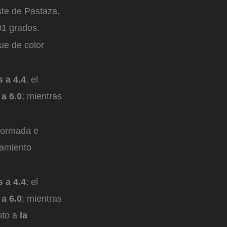
ste de Pastaza,
01 grados.
ue de color
 a 4.4
; el
 a 6.0
; mientras
formada e
zamiento
 a 4.4
; el
 a 6.0
; mientras
nto a
la