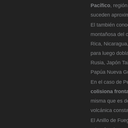
Pacífico
, regió
suceden aproxi
El también cono
montañosa del o
Rica, Nicaragua
para luego doblar
Rusia, Japón Tai
Papúa Nueva Gui
En el caso de Pe
colisiona front
misma que es de
volcánica consta
El Anillo de Fue