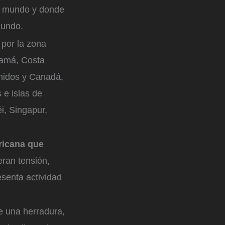
el mundo y donde
undo.
 por la zona
namá, Costa
nidos y Canadá,
s e islas de
i, Singapur,
ricana que
neran tensión,
senta actividad
de una herradura,