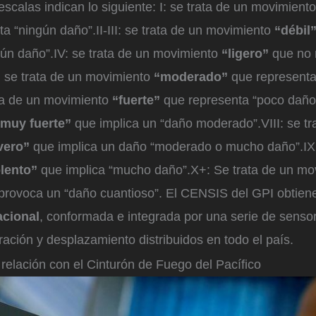
 escalas indican lo siguiente: I: se trata de un movimient
a “ningún daño”.II-III: se trata de un movimiento
“débil
gún daño”.IV: se trata de un movimiento
“ligero”
que no 
: se trata de un movimiento
“moderado”
que represent
ata de un movimiento
“fuerte”
que representa “poco daño”.
“muy fuerte”
que implica un “daño moderado”.VIII: se tr
vero”
que implica un daño “moderado o mucho daño”.IX:
olento”
que implica “mucho daño”.X+: Se trata de un mo
rovoca un “daño cuantioso”. El CENSIS del GPI obtiene
cional
, conformada e integrada por una serie de senso
ración y desplazamiento distribuidos en todo el país.
relación con el Cinturón de Fuego del Pacífico