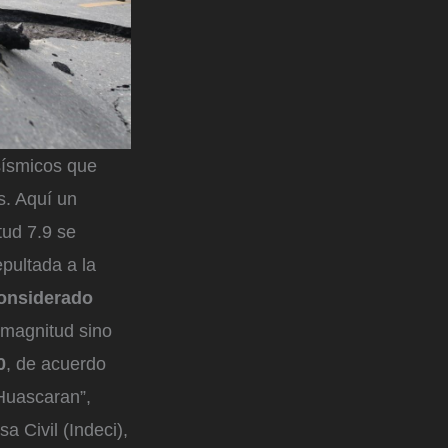
sísmicos que
s. Aquí un
tud 7.9 se
pultada a la
onsiderado
a magnitud sino
0
, de acuerdo
 Huascaran”,
sa Civil (Indeci),