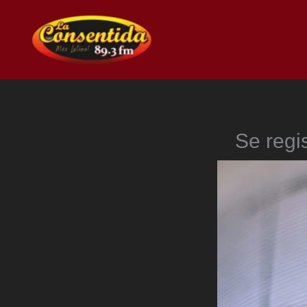
Ir
al
contenido
Se regi