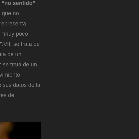
o
“no sentido”
”
que no
representa
a “muy poco
VII: se trata de
ata de un
 se trata de un
vimiento
 sus datos de la
res de