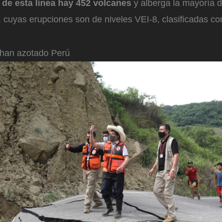
 de esta línea hay 452 volcanes
y alberga la mayoría d
, cuyas erupciones son de niveles VEI-8, clasificadas c
 han azotado Perú