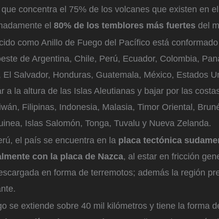
n que concentra el 75% de los volcanes que existen en 
madamente el
80% de los temblores más fuertes
del m
cido como Anillo de Fuego del Pacífico está conformado
este de Argentina, Chile, Perú, Ecuador, Colombia, Pa
, El Salvador, Honduras, Guatemala, México, Estados U
 a la altura de las Islas Aleutianas y bajar por las costa
wán, Filipinas, Indonesia, Malasia, Timor Oriental, Bruné
nea, Islas Salomón, Tonga, Tuvalu y Nueva Zelanda.
rú, el país se encuentra en la
placa tectónica sudame
almente con la placa de Nazca
, al estar en fricción ge
scargada en forma de terremotos; además la región pre
nte.
go se extiende sobre 40 mil kilómetros y tiene la forma 