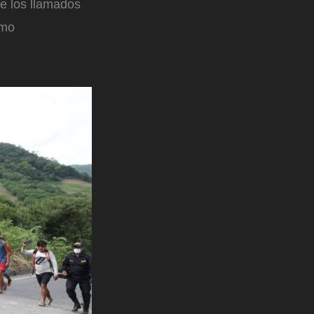
e los llamados
omo