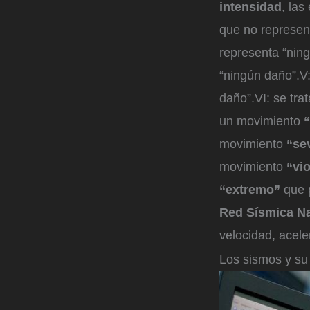
intensidad
, las
que no represent
representa “nin
“ningún daño”.V
daño”.VI: se tr
un movimiento
movimiento
“se
movimiento
“vi
“extremo”
que p
Red Sísmica Na
velocidad, acele
Los sismos y su 