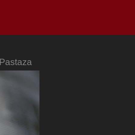
as
Top
Redes
Pauta
Privacy Policy
 Pastaza