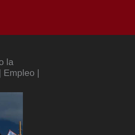
as
Top
Redes
Pauta
Privacy Policy
o la
| Empleo |