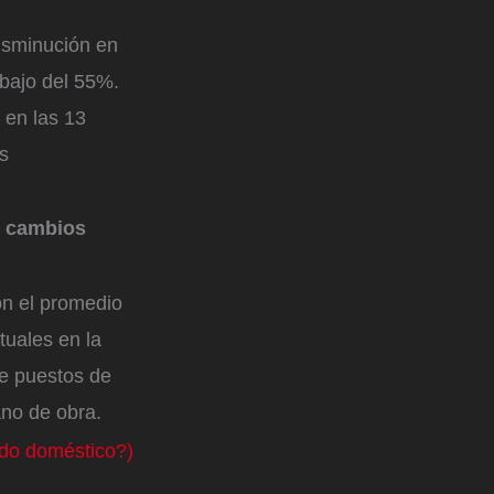
isminución en
ebajo del 55%.
 en las 13
s
o cambios
on el promedio
uales en la
de puestos de
ano de obra.
ado doméstico?)