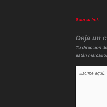
Source link
Deja un 
Tu dirección de
están marcado
Escribe
aquí...