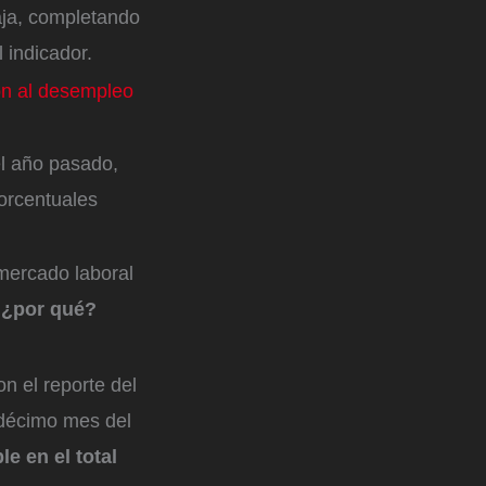
aja, completando
l indicador.
on al desempleo
el año pasado,
orcentuales
 mercado laboral
: ¿por qué?
n el reporte del
ndécimo mes del
e en el total