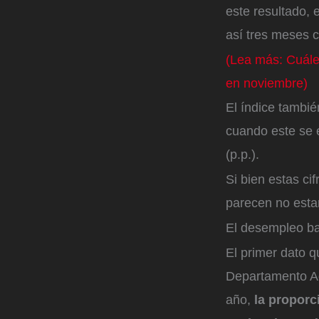
este resultado,
así tres meses c
(Lea más: Cuále
en noviembre)
El índice tambi
cuando este se 
(p.p.).
Si bien estas ci
parecen no est
El desempleo b
El primer dato q
Departamento Ad
año,
la proporc