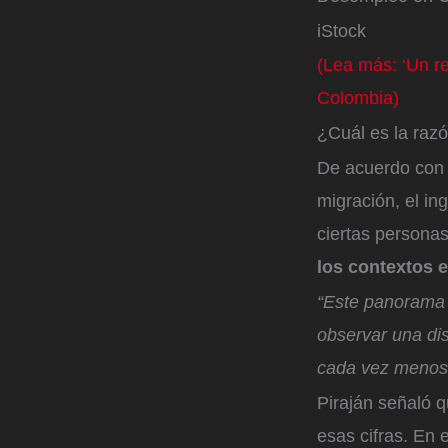
iStock
(Lea más: ‘Un r
Colombia)
¿Cuál es la raz
De acuerdo con 
migración, el i
ciertas personas
los contextos e
“Este panorama p
observar una di
cada vez menos 
Piraján señaló 
esas cifras. En