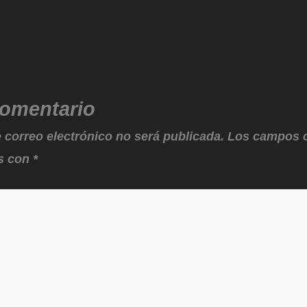
comentario
 correo electrónico no será publicada.
Los campos o
s con
*