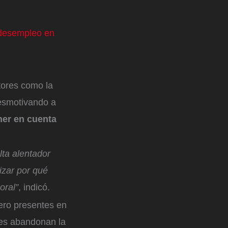
 desempleo en
tores como la
desmotivando a
ner en cuenta
lta alentador
izar por qué
oral”
, indicó.
ero presentes en
nes abandonan la