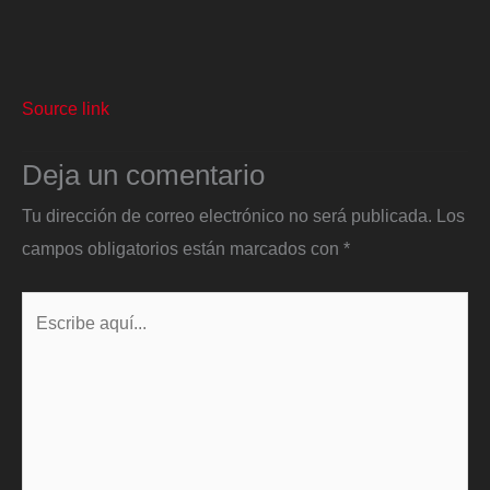
Source link
Deja un comentario
Tu dirección de correo electrónico no será publicada.
Los
campos obligatorios están marcados con
*
Escribe
aquí...