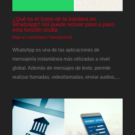
¿Qué es el ícono de la bandera en
WhatsApp? Así puede activar paso a paso
esta función oculta
Deja un comentario
/
Internacional
WhatsApp es una de las aplicaciones de
mensajería instantánea más utilizadas a nivel
global. Además de mensajes de texto, permite
realizar llamadas, videollamadas, enviar audios,…