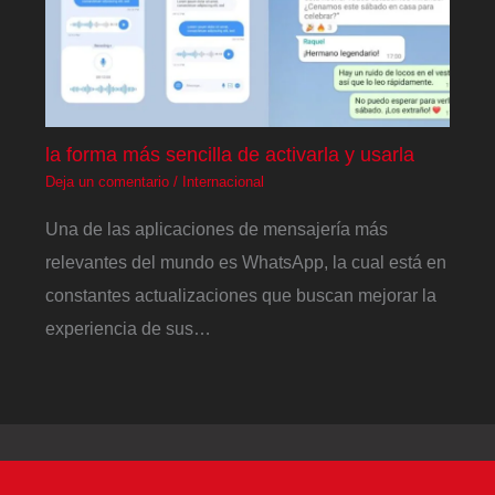
la forma más sencilla de activarla y usarla
Deja un comentario
/
Internacional
Una de las aplicaciones de mensajería más
relevantes del mundo es WhatsApp, la cual está en
constantes actualizaciones que buscan mejorar la
experiencia de sus…