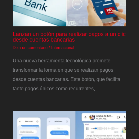
Lanzan un botón para realizar pagos a un clic
desde cuentas bancarias
Deja un comentario
/
Internacional
Una nueva herramienta tecnológica promete
transformar la forma en que se realizan pagos
desde cuentas bancarias. Este botón, que facilita
tanto pagos únicos como recurrentes,…