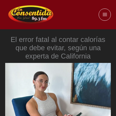
Ir
al
MAI
contenido
ME
El error fatal al contar calorías
que debe evitar, según una
experta de California