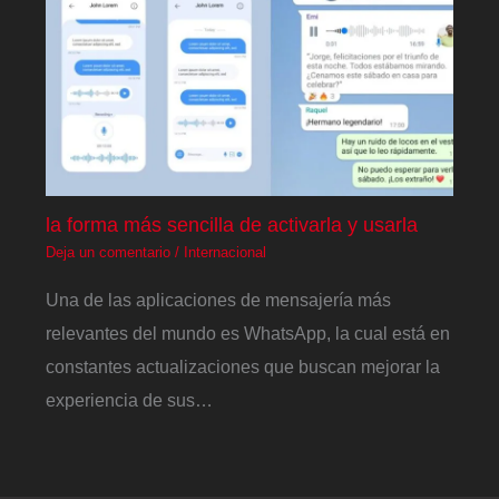
la forma más sencilla de activarla y usarla
Deja un comentario
/
Internacional
Una de las aplicaciones de mensajería más
relevantes del mundo es WhatsApp, la cual está en
constantes actualizaciones que buscan mejorar la
experiencia de sus…