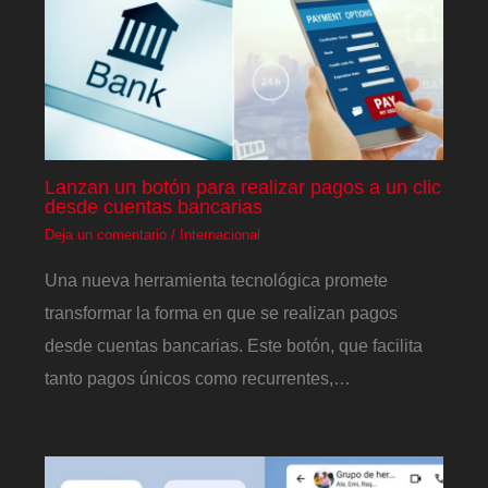
Lanzan un botón para realizar pagos a un clic
desde cuentas bancarias
Deja un comentario
/
Internacional
Una nueva herramienta tecnológica promete
transformar la forma en que se realizan pagos
desde cuentas bancarias. Este botón, que facilita
tanto pagos únicos como recurrentes,…