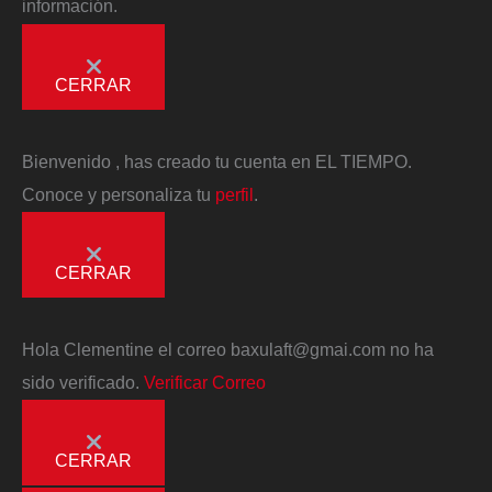
información.
CERRAR
Bienvenido
, has creado tu cuenta en EL TIEMPO.
Conoce y personaliza tu
perfil
.
CERRAR
Hola
Clementine
el correo
baxulaft@gmai.com
no ha
sido verificado.
Verificar Correo
CERRAR