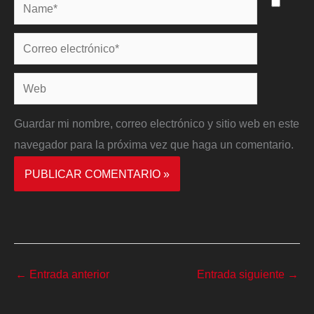
Name*
Correo
electrónico*
Web
Guardar mi nombre, correo electrónico y sitio web en este
navegador para la próxima vez que haga un comentario.
←
Entrada anterior
Entrada siguiente
→