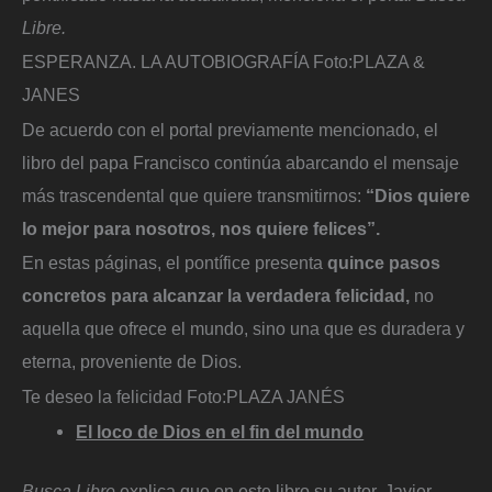
Libre.
ESPERANZA. LA AUTOBIOGRAFÍA
Foto:
PLAZA &
JANES
De acuerdo con el portal previamente mencionado, el
libro del papa Francisco continúa abarcando el mensaje
más trascendental que quiere transmitirnos:
“Dios quiere
lo mejor para nosotros, nos quiere felices”.
En estas páginas, el pontífice presenta
quince pasos
concretos para alcanzar la verdadera felicidad,
no
aquella que ofrece el mundo, sino una que es duradera y
eterna, proveniente de Dios.
Te deseo la felicidad
Foto:
PLAZA JANÉS
El loco de Dios en el fin del mundo
Busca Libre
explica que en este libro su autor, Javier