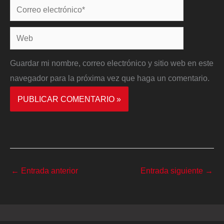
Correo
electrónico*
Web
Guardar mi nombre, correo electrónico y sitio web en este
navegador para la próxima vez que haga un comentario.
←
Entrada anterior
Entrada siguiente
→