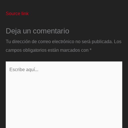
Source link
Deja un comentario
Tu dirección de correo electrónico no será publicada.
Los
campos obligatorios están marcados con
*
Escribe
aquí...