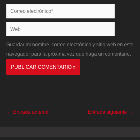
Correo
electrónico*
Web
Guardar mi nombre, correo electrónico y sitio web en este
navegador para la próxima vez que haga un comentario.
←
Entrada anterior
Entrada siguiente
→