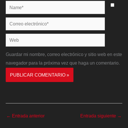
Name*
Correo
electrónico*
Web
Guardar mi nombre, correo electrónico y sitio web en este
navegador para la próxima vez que haga un comentario.
←
Entrada anterior
Entrada siguiente
→