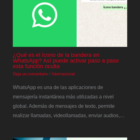
¿Qué es el ícono de la bandera en
WhatsApp? Así puede activar paso a paso
esta función oculta
Deja un comentario
/
Internacional
WhatsApp es una de las aplicaciones de
mensajería instantánea más utilizadas a nivel
global. Además de mensajes de texto, permite
realizar llamadas, videollamadas, enviar audios,…