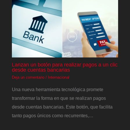
Lanzan un botón para realizar pagos a un clic
desde cuentas bancarias
Deja un comentario
/
Internacional
Una nueva herramienta tecnológica promete
transformar la forma en que se realizan pagos
desde cuentas bancarias. Este botón, que facilita
tanto pagos únicos como recurrentes,…