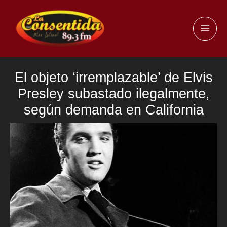
Ir
al
MAI
contenido
ME
El objeto ‘irremplazable’ de Elvis
Presley subastado ilegalmente,
según demanda en California