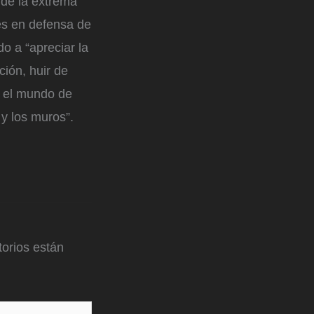
 de la extrema
es en defensa de
do a “apreciar la
ción, huir de
n el mundo de
y los muros”.
orios están