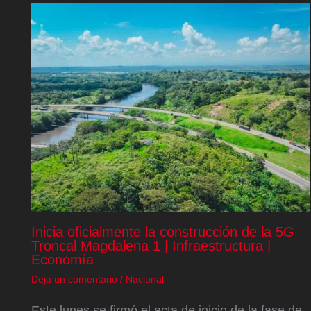
Inicia oficialmente la construcción de la 5G
Troncal Magdalena 1 | Infraestructura |
Economía
Deja un comentario
/
Nacional
Este lunes se firmó el acta de inicio de la fase de