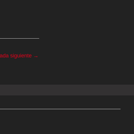
rada siguiente
→