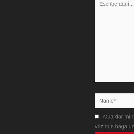
aquí...
Name*
Guardar mi n
vez que haga un