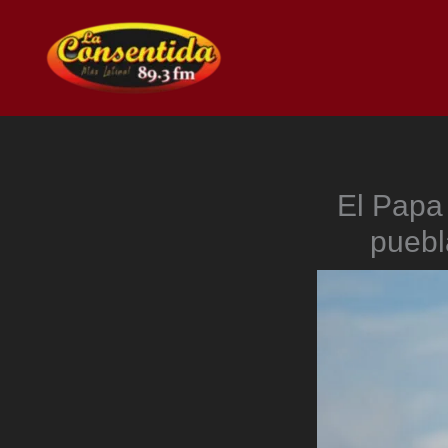
Ir
al
contenido
El Papa 
puebl