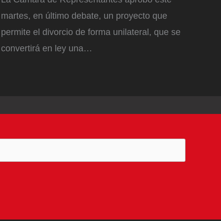
martes, en último debate, un proyecto que
permite el divorcio de forma unilateral, que se
convertirá en ley una…