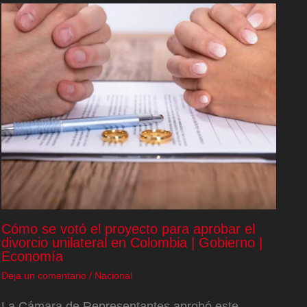
Cómo se votó el proyecto para aprobar el
divorcio unilateral en Colombia | Gobierno |
Economía
Deja un comentario
/
Nacional
La Cámara de Representantes aprobó este