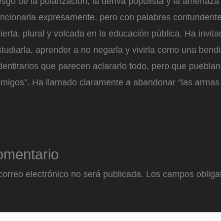
esgo de la polarización, la deriva populista y la amenaza
ncionarla expresamente, pero con palabras contundent
erta, plural y volcada en la educación pública. Ha invita
tudiarla, aprender a no negarla y vivirla como una bendi
dentitarios que parecen aclararlo todo, pero que puebla
migos”. Ha llamado claramente a abandonar “las armas 
omentario
correo electrónico no será publicada.
Los campos obligat