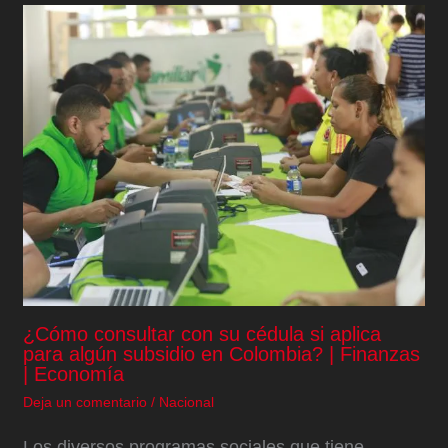
¿Cómo consultar con su cédula si aplica
para algún subsidio en Colombia? | Finanzas
| Economía
Deja un comentario
/
Nacional
Los diversos programas sociales que tiene