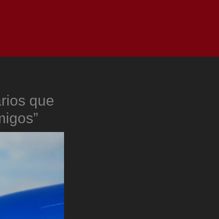
as
Top
Redes
Pauta
Privacy Policy
arios que
migos”