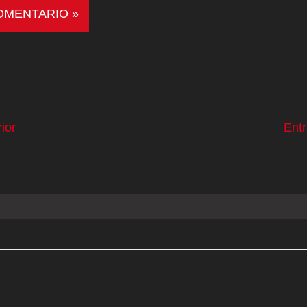
ior
Ent