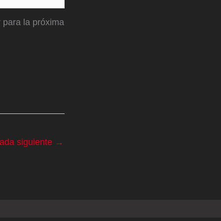
 para la próxima
rada siguiente
→