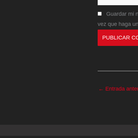
Guardar mi n
vez que haga un
←
Entrada anter