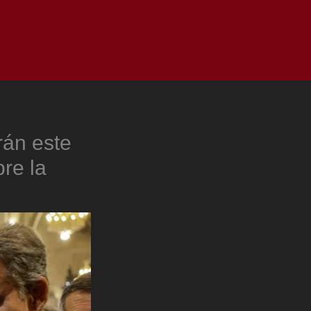
as
Top
Redes
Pauta
Privacy Policy
rán este
bre la