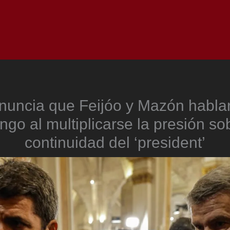
Inicio
Notici
nuncia que Feijóo y Mazón habla
go al multiplicarse la presión so
continuidad del ‘president’