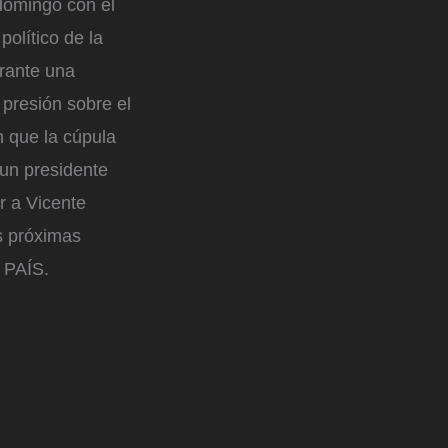
 domingo con el
político de la
urante una
presión sobre el
n que la cúpula
 un presidente
r a Vicente
s próximas
 PAÍS.