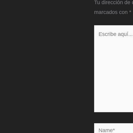
Tu dirección de 
marcados con
*
Escribe
aquí...
Name*