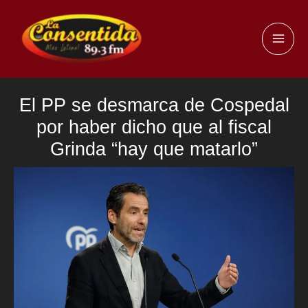
Ir
al
MAI
contenido
ME
El PP se desmarca de Cospedal
por haber dicho que al fiscal
Grinda “hay que matarlo”