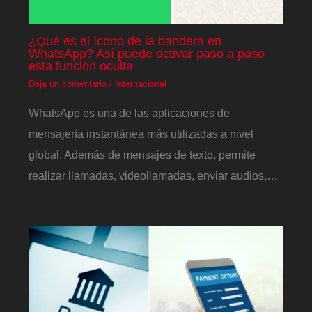
¿Qué es el ícono de la bandera en
WhatsApp? Así puede activar paso a paso
esta función oculta
Deja un comentario
/
Internacional
WhatsApp es una de las aplicaciones de
mensajería instantánea más utilizadas a nivel
global. Además de mensajes de texto, permite
realizar llamadas, videollamadas, enviar audios,…