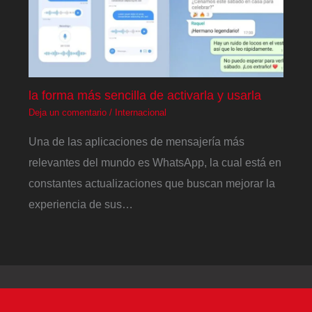
la forma más sencilla de activarla y usarla
Deja un comentario
/
Internacional
Una de las aplicaciones de mensajería más
relevantes del mundo es WhatsApp, la cual está en
constantes actualizaciones que buscan mejorar la
experiencia de sus…