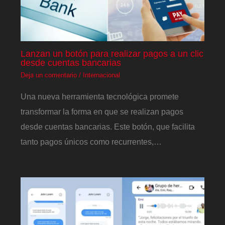
Lanzan un botón para realizar pagos a un clic
desde cuentas bancarias
Deja un comentario
/
Internacional
Una nueva herramienta tecnológica promete
transformar la forma en que se realizan pagos
desde cuentas bancarias. Este botón, que facilita
tanto pagos únicos como recurrentes,…