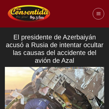
Ir
al
MAI
contenido
ME
El presidente de Azerbaiyán
acusó a Rusia de intentar ocultar
las causas del accidente del
avión de Azal