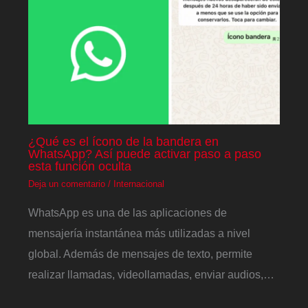
¿Qué es el ícono de la bandera en
WhatsApp? Así puede activar paso a paso
esta función oculta
Deja un comentario
/
Internacional
WhatsApp es una de las aplicaciones de
mensajería instantánea más utilizadas a nivel
global. Además de mensajes de texto, permite
realizar llamadas, videollamadas, enviar audios,…