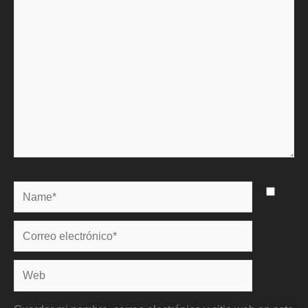
aquí...
Name*
Correo
electrónico*
Web