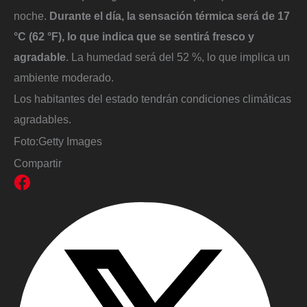
noche.
Durante el día, la sensación térmica será de 17
°C (62 °F), lo que indica que se sentirá fresco y
agradable
. La humedad será del 52 %, lo que implica un
ambiente moderado.
Los habitantes del estado tendrán condiciones climáticas
agradables.
Foto:
Getty Images
Compartir