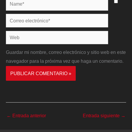
Name*
Correo
electrónico*
Web
Guardar mi nombre, correo electrónico y sitio web en este
navegador para la próxima vez que haga un comentario.
←
Entrada anterior
Entrada siguiente
→