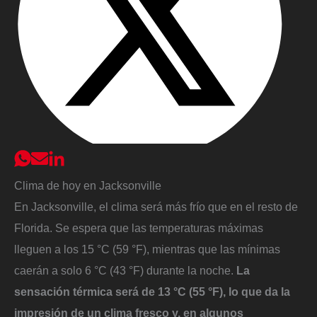
Clima de hoy en Jacksonville
En Jacksonville, el clima será más frío que en el resto de
Florida. Se espera que las temperaturas máximas
lleguen a los 15 °C (59 °F), mientras que las mínimas
caerán a solo 6 °C (43 °F) durante la noche.
La
sensación térmica será de 13 °C (55 °F), lo que da la
impresión de un clima fresco y, en algunos