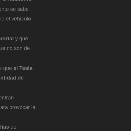
ento se sabe
de el vehículo
mortal
y que
que no son de
be que
el Tesla
antidad de
entran
para provocar la
fías
del