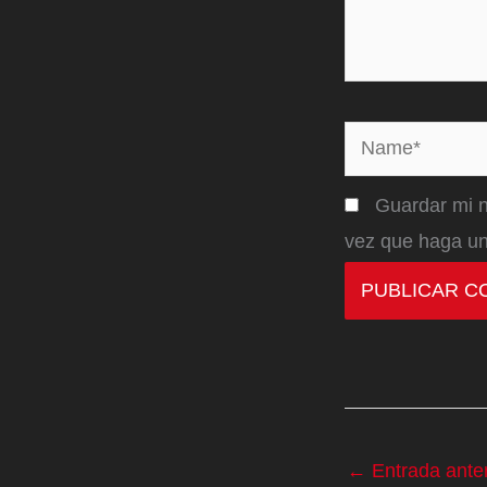
Name*
Guardar mi n
vez que haga un
←
Entrada anter