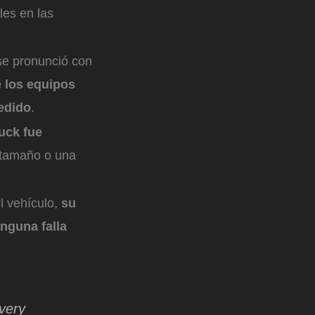
les en las
 se pronunció con
 los equipos
edido
.
uck fue
n tamaño o una
 vehículo,
su
nguna falla
very