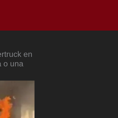
as
Top
Redes
Pauta
Privacy Policy
rtruck en
a o una