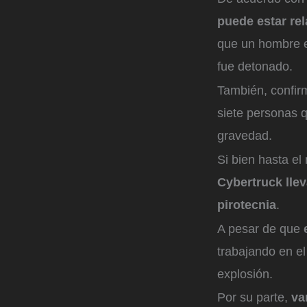
puede estar rel
que un hombre en
fue detonado.
También, confi
siete personas q
gravedad.
Si bien hasta e
Cybertruck lle
pirotecnia
.
A pesar de que
trabajando en el
explosión.
Por su parte,
va