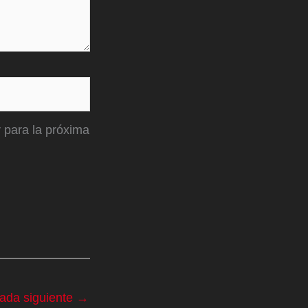
 para la próxima
rada siguiente
→