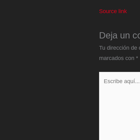
Source link
Deja un c
Tu dirección de 
marcados con
*
Escribe
aquí...