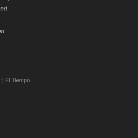
ted
on.
 | El Tiempo