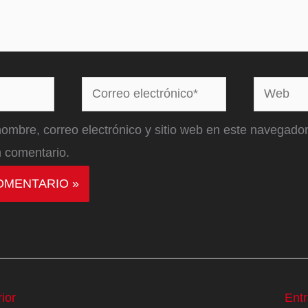
Correo
Web
electrónico*
ombre, correo electrónico y sitio web en este navegador
 comentario.
ior
Ent