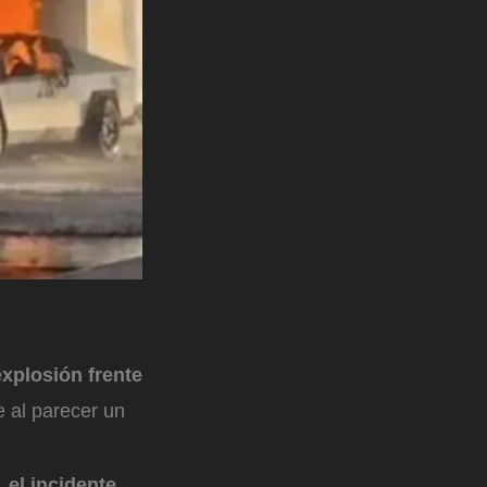
explosión frente
 al parecer un
,
el incidente