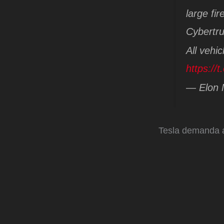
large fi
Cybertruc
All vehi
https://
— Elon 
Tesla demanda a 