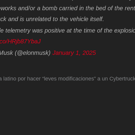
reworks and/or a bomb carried in the bed of the ren
k and is unrelated to the vehicle itself.
cle telemetry was positive at the time of the explosi
t.co/HRjb87YbaJ
Musk (@elonmusk)
January 1, 2025
latino por hacer “leves modificaciones” a un Cybertruck