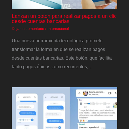
Lanzan un botón para realizar pagos a un clic
desde cuentas bancarias
Deja un comentario
/
Internacional
Una nueva herramienta tecnológica promete
transformar la forma en que se realizan pagos
desde cuentas bancarias. Este botón, que facilita
tanto pagos únicos como recurrentes,…