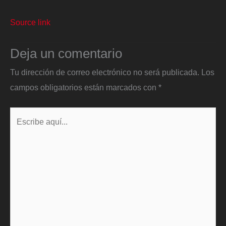
Source link
Deja un comentario
Tu dirección de correo electrónico no será publicada.
Los
campos obligatorios están marcados con
*
Escribe
aquí...