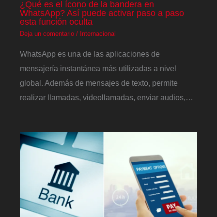
¿Qué es el ícono de la bandera en
WhatsApp? Así puede activar paso a paso
esta función oculta
Deja un comentario
/
Internacional
WhatsApp es una de las aplicaciones de
mensajería instantánea más utilizadas a nivel
global. Además de mensajes de texto, permite
realizar llamadas, videollamadas, enviar audios,…