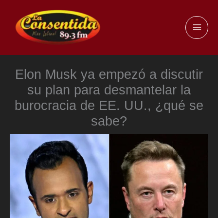
Ir
al
MAI
contenido
ME
Elon Musk ya empezó a discutir
su plan para desmantelar la
burocracia de EE. UU., ¿qué se
sabe?