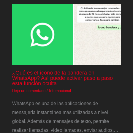
¿Qué es el ícono de la bandera en
WhatsApp? Así puede activar paso a paso
esta función oculta
Deja un comentario
/
Internacional
WhatsApp es una de las aplicaciones de
mensajería instantánea más utilizadas a nivel
global. Además de mensajes de texto, permite
realizar llamadas, videollamadas, enviar audios,…