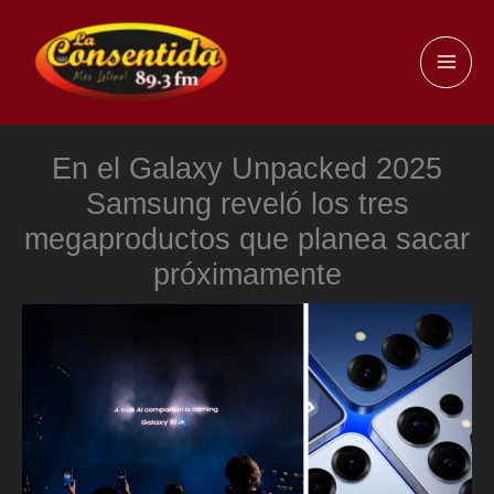
Ir
al
MAI
contenido
ME
En el Galaxy Unpacked 2025
Samsung reveló los tres
megaproductos que planea sacar
próximamente