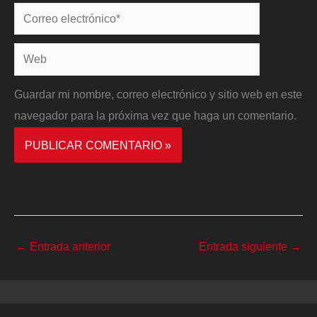
Correo
electrónico*
Web
Guardar mi nombre, correo electrónico y sitio web en este
navegador para la próxima vez que haga un comentario.
←
Entrada anterior
Entrada siguiente
→