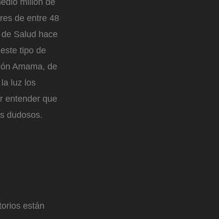
edio millón de
res de entre 48
a de Salud hace
este tipo de
ción Amama, de
a luz los
r entender que
os dudosos.
orios están