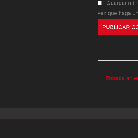
Guardar mi n
vez que haga un
←
Entrada anter