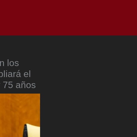
as
Top
Redes
Pauta
Privacy Policy
n los
liará el
y 75 años