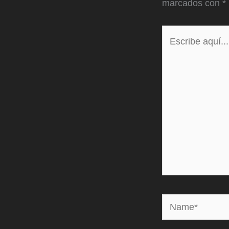
marcados con
*
Escribe
aquí...
Name*