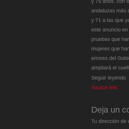
y 75 años, con 
andaluzas más q
y 71 a las que y
este anuncio en 
pruebas que han
mujeres que han
errores del Gob
ampliará el cuel
Seguir leyendo
Source link
Deja un c
Tu dirección de 